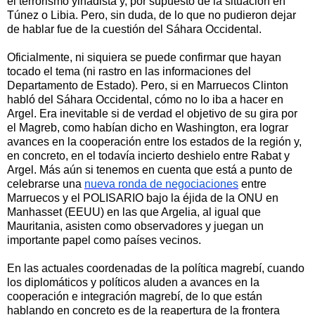
el terrorismo yihadista y, por supuesto de la situación en
Túnez o Libia. Pero, sin duda, de lo que no pudieron dejar
de hablar fue de la cuestión del Sáhara Occidental.
Oficialmente, ni siquiera se puede confirmar que hayan
tocado el tema (ni rastro en las informaciones del
Departamento de Estado). Pero, si en Marruecos Clinton
habló del Sáhara Occidental, cómo no lo iba a hacer en
Argel. Era inevitable si de verdad el objetivo de su gira por
el Magreb, como habían dicho en Washington, era lograr
avances en la cooperación entre los estados de la región y,
en concreto, en el todavía incierto deshielo entre Rabat y
Argel. Más aún si tenemos en cuenta que está a punto de
celebrarse una
nueva ronda de negociaciones
entre
Marruecos y el POLISARIO bajo la éjida de la ONU en
Manhasset (EEUU) en las que Argelia, al igual que
Mauritania, asisten como observadores y juegan un
importante papel como países vecinos.
En las actuales coordenadas de la política magrebí, cuando
los diplomáticos y políticos aluden a avances en la
cooperación e integración magrebí, de lo que están
hablando en concreto es de la reapertura de la frontera