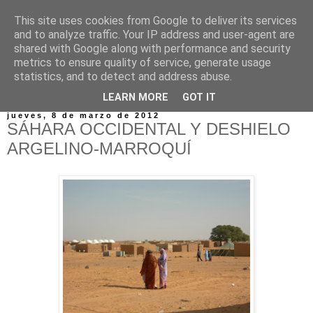
This site uses cookies from Google to deliver its services
and to analyze traffic. Your IP address and user-agent are
shared with Google along with performance and security
metrics to ensure quality of service, generate usage
statistics, and to detect and address abuse.
▼
LEARN MORE
GOT IT
jueves, 8 de marzo de 2012
SÁHARA OCCIDENTAL Y DESHIELO
ARGELINO-MARROQUÍ