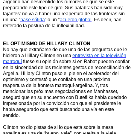
argelino han desmentido los rumores de que se esté
preparando este tipo de giro.
Sus palabras han sido muy
tajantes: no va a haber una reapertura de las fronteras sin
un una “
base sólida
” o un "
acuerdo global
. Es decir, han
reiterado la postura de la inflexibilidad.
EL OPTIMISMO DE HILLARY CLINTON
No hay que extrañarse de que una de las preguntas que le
hicieron a Hillary Clinton en una
entrevista en la televisión
marroquí
fuese su opinión sobre si en Rabat pueden confiar
en la sinceridad de los recientes gestos de reconciliación de
Argelia. Hillary Clinton puso el pie en el acelerador del
optimismo y contestó que confiaba en una próxima
reapertura de la frontera marroquí-argelina. Y, tras
mencionar las próximas negociaciones en Manhasset,
aseguró que en su encuentro con Buteflika había quedado
impresionada por la convicción con que el presidente le
había asegurado que está buscando una vía en este
sentido.
Clinton no dio pistas de si lo que está sobre la mesa
argelina es una de “bueno, vale”, con vuelta a la vieja