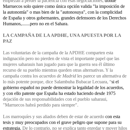
empiezan a perder la paciencia con esas negociaciones,
donde
Marruecos solo quiere como única opción valida "la imposición de
la autonomía" o mas bien de la "autonosuya", con la complicidad
de España y otros gobernantes, grandes defensores de los Derechos
Humanos,.......pero no en el Sahara.
LA CAMPAÑA DE LA APDHE, UNA APUESTA POR LA
PAZ
Las voluntarias de la campaña de la APDHE comparten esta
indignación pero no pierden de vista el importante papel que las
mujeres saharauis han jugado para que la guerra sea él último
recurso de su pueblo mientras queden otras alternativas. Y la
campaña contra los
acuerdos de Madrid
les parece un alternativa de
lo más potente porque, dice Salambuha Bubacar Lecuara, “
si el
gobierno español no puede demostrar la legalidad de los acuerdos,
y con ello patente que España ha estado haciendo desde 1975
dejación de sus responsabilidades con el pueblo saharaui,
"Marruecos habrá perdido para siempre".
Los marroquíes y sus aliados deben de estar de acuerdo
con esta
tesis y muy preocupados con el grave peligro que supone para su
estrategia.
De lo contrario, no se explica tanto enredar y mover hilos