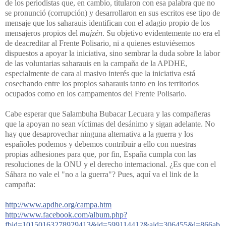
de los periodistas que, en cambio, titularon con esa palabra que no
se pronunció (corrupción) y desarrollaron en sus escritos ese tipo de
mensaje que los saharauis identifican con el adagio propio de los
mensajeros propios del
majzén
. Su objetivo evidentemente no era el
de deacreditar al Frente Polisario, ni a quienes estuviésemos
dispuestos a apoyar la iniciativa, sino sembrar la duda sobre la labor
de las voluntarias saharauis en la campaña de la APDHE,
especialmente de cara al masivo interés que la iniciativa está
cosechando entre los propios saharauis tanto en los territorios
ocupados como en los campamentos del Frente Polisario.
Cabe esperar que Salambuha Bubacar Lecuara y las compañeras
que la apoyan no sean víctimas del desánimo y sigan adelante. No
hay que desaprovechar ninguna alternativa a la guerra y los
españoles podemos y debemos contribuir a ello con nuestras
propias adhesiones para que, por fin, España cumpla con las
resoluciones de la ONU y el derecho internacional. ¿Es que con el
Sáhara no vale el "no a la guerra"? Pues, aquí va el link de la
campaña:
http://www.apdhe.org/campa.htm
http://www.facebook.com/album.php?
fbid=10150163278929413&id=599114412&aid=306455&l=866ab