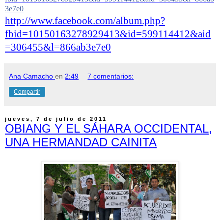
3e7e0
http://www.facebook.com/album.php?
fbid=10150163278929413&id=599114412&aid
=306455&l=866ab3e7e0
Ana Camacho
en
2:49
7 comentarios:
Compartir
jueves, 7 de julio de 2011
OBIANG Y EL SÁHARA OCCIDENTAL,
UNA HERMANDAD CAINITA