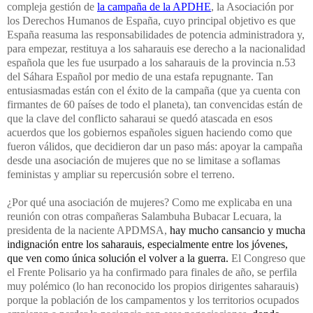
compleja gestión de
la campaña de la APDHE
, la Asociación por
los Derechos Humanos de España, cuyo principal objetivo es que
España reasuma las responsabilidades de potencia administradora y,
para empezar, restituya a los saharauis ese derecho a la nacionalidad
española que les fue usurpado a los saharauis de la provincia n.53
del Sáhara Español por medio de una estafa repugnante. Tan
entusiasmadas están con el éxito de la campaña (que ya cuenta con
firmantes de 60 países de todo el planeta), tan convencidas están de
que la clave del conflicto saharaui se quedó atascada en esos
acuerdos que los gobiernos españoles siguen haciendo como que
fueron válidos, que decidieron dar un paso más: apoyar la campaña
desde una asociación de mujeres que no se limitase a soflamas
feministas y ampliar su repercusión sobre el terreno.
¿Por qué una asociación de mujeres? Como me explicaba en una
reunión con otras compañeras Salambuha Bubacar Lecuara, la
presidenta de la naciente APDMSA,
hay mucho cansancio y mucha
indignación entre los saharauis, especialmente entre los jóvenes,
que ven como única solución el volver a la guerra.
El Congreso que
el Frente Polisario ya ha confirmado para finales de año, se perfila
muy polémico (lo han reconocido los propios dirigentes saharauis)
porque la población de los campamentos y los territorios ocupados