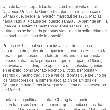
Una de las contrapartidas fue el cambio del voto en las
Naciones Unidas de Guinea Ecuatorial en relación con el
Sáhara que, desde la invasión marroquí de 1975, Macías
había dado a la causa del pueblo saharaui. A partir de ahí, la
línea de la auténtica hermandad entre saharauis y
guineanos se ha tejido por otras vías, la de la solidaridad de
los pueblos víctimas de la opresión.
Por eso es habitual ver en actos a favor de la causa
saharaui a dirigentes de la oposición guineana. Así que a la
hora de que hubiese una foto simbolizando la hermandad
hispano-saharaui, lo propio sería que, en lugar de Obiang,
estuviese allí un dirigente opositor o un intelectual (también
en el exilio) como Donato Ndongo Biyogo, periodista y
escritor guineano traducido a varios idiomas que fue uno de
los fundadores de la primera asociación de amigos del
Sáhara que surgió tras la vergonzosa firma de los acuerdos
de Madrid.
Ironías de la política, mientras Obiang ha seguido
estrechado sus lazos con la monarquía alauita con asiduas
visitas a Marruecos (recientemente devueltas por Mohamed