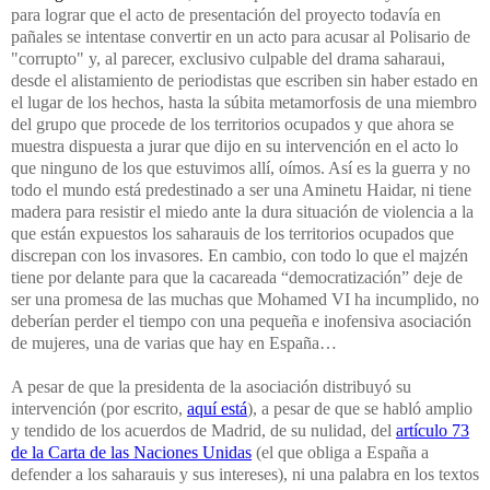
para lograr que el acto de presentación del proyecto todavía en
pañales se intentase convertir en un acto para acusar al Polisario de
"corrupto" y, al parecer, exclusivo culpable del drama saharaui,
desde el alistamiento de periodistas que escriben sin haber estado en
el lugar de los hechos, hasta la súbita metamorfosis de una miembro
del grupo que procede de los territorios ocupados y que ahora se
muestra dispuesta a jurar que dijo en su intervención en el acto lo
que ninguno de los que estuvimos allí, oímos. Así es la guerra y no
todo el mundo está predestinado a ser una Aminetu Haidar, ni tiene
madera para resistir el miedo ante la dura situación de violencia a la
que están expuestos los saharauis de los territorios ocupados que
discrepan con los invasores. En cambio, con todo lo que el majzén
tiene por delante para que la cacareada “democratización” deje de
ser una promesa de las muchas que Mohamed VI ha incumplido, no
deberían perder el tiempo con una pequeña e inofensiva asociación
de mujeres, una de varias que hay en España…
A pesar de que la presidenta de la asociación distribuyó su
intervención (por escrito,
aquí está
), a pesar de que se habló amplio
y tendido de los acuerdos de Madrid, de su nulidad, del
artículo 73
de la Carta de las Naciones Unidas
(el que obliga a España a
defender a los saharauis y sus intereses), ni una palabra en los textos