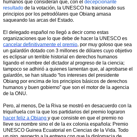
humanos que consideran que, con el
decepcionante
resultado
de la votación,
la UNESCO ha traicionado sus
principios por los petrodólares que Obiang amasa
saqueando las arcas del Estado.
El delegado español no llegó a decir como estas
organizaciones que lo que debe de hacer la UNESCO es
cancelar definitivamente el premio
, por muy goloso que sea
un galardón dotado con 3 millones de dólares cuyo objetivo
es eclipsar un terrible historial en derechos humanos
ligando el nombre del dictador al progreso de la ciencia;
tampoco se adhirió a quienes lamentan que, al aprobarse el
galardón, se han situado “los intereses del presidente
Obiang por encima de los principios básicos de derechos
humanos y buen gobierno” que son el motor de la agencia
de la ONU.
Pero, al menos, De la Riva se mostró en desacuerdo con la
triquiñuela con la que los partidarios del premio lograron
hacer feliz a Obiang
y que consiste en que el premio no
lleve su nombre sino el de la ex colonia española: Premio
UNESCO Guinea Ecuatorial en Ciencias de la Vida. Todo
un giro, respecto a la entrega con que la diplomacia de