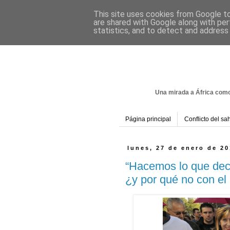
This site uses cookies from Google to 
are shared with Google along with per
statistics, and to detect and address
Una mirada a África como
Página principal
Conflicto del sa
lunes, 27 de enero de 2
“Hacemos lo que dec
¿y por qué no con el