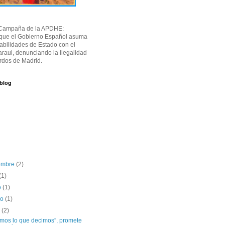
Campaña de la APDHE:
 que el Gobierno Español asuma
abilidades de Estado con el
raui, denunciando la ilegalidad
rdos de Madrid.
 blog
iembre
(2)
(1)
o
(1)
ro
(1)
o
(2)
mos lo que decimos”, promete