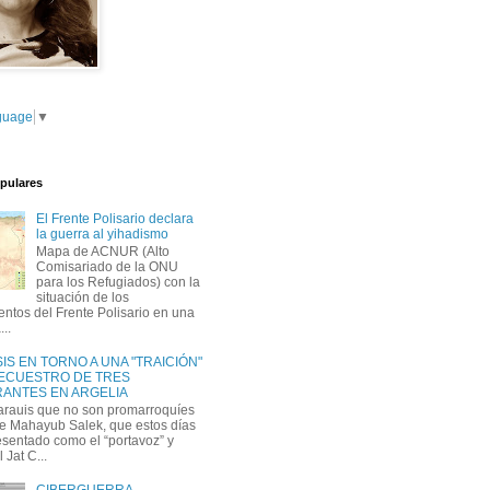
guage
▼
pulares
El Frente Polisario declara
la guerra al yihadismo
Mapa de ACNUR (Alto
Comisariado de la ONU
para los Refugiados) con la
situación de los
tos del Frente Polisario en una
...
IS EN TORNO A UNA "TRAICIÓN"
SECUESTRO DE TRES
ANTES EN ARGELIA
arauis que no son promarroquíes
e Mahayub Salek, que estos días
esentado como el “portavoz” y
l Jat C...
CIBERGUERRA