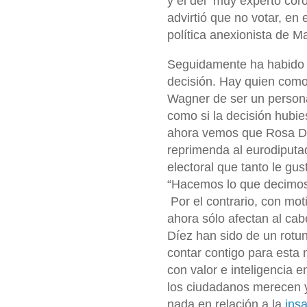
y el del muy experto co
advirtió que no votar, en
política anexionista de M
Seguidamente ha habido te
decisión. Hay quien co
Wagner de ser un personaj
como si la decisión hubies
ahora vemos que Rosa Díe
reprimenda al eurodiput
electoral que tanto le gus
“Hacemos lo que decimos
Por el contrario, con mot
ahora sólo afectan al cab
Díez han sido de un rotu
contar contigo para esta 
con valor e inteligencia e
los ciudadanos merecen 
nada en relación a la
insa