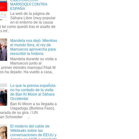
MARROQUÍ CONTRA
ESPAÑA
La web de la página de
Sáhara Libre (muy popular
en el entorno de la causa
 tal como quedó tras el asalto de
s inf...
Mandela nos dejó. Mientras
el mundo llora, el rey de
Marruecos aprovecha para
reescribir la historia
Mandela durante su visita a
Marruecos junto al
primer ministro marroquí Filali M
os ha dejado. Ha vuelto a casa,
Lo que la prensa española
no ha contado de la visita
de Ban Ki Moon al Sáhara
Occidental
Ban Ki Moon a su llegada a
Uagadugu (Burkina Faso),
parada de su gira. / UN
an Schneider ...
El misterio del cable de
Wikileaks sobre las
conversaciones de EEUU y