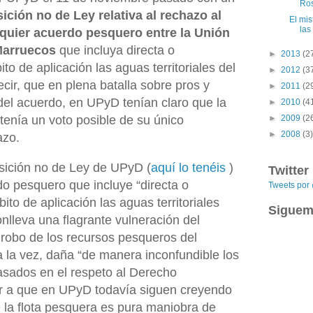
Ros
ición no de Ley relativa al rechazo al
El mis
las
lquier acuerdo pesquero entre la Unión
 Marruecos
que incluya directa o
►
2013
(2
o de aplicación las aguas territoriales del
►
2012
(3
cir, que en plena batalla sobre pros y
►
2011
(2
n del acuerdo, en UPyD tenían claro que la
►
2010
(4
 tenía un voto posible de su único
►
2009
(2
►
2008
(3)
hazo.
osición no de Ley de UPyD (
aquí lo tenéis
)
Twitter
o pesquero que incluye “directa o
Tweets po
ito de aplicación las aguas territoriales
Siguem
nlleva una flagrante vulneración del
 robo de los recursos pesqueros del
 la vez, daña “de manera inconfundible los
sados en el respeto al Derecho
dir a que en UPyD todavía siguen creyendo
e la flota pesquera es pura maniobra de