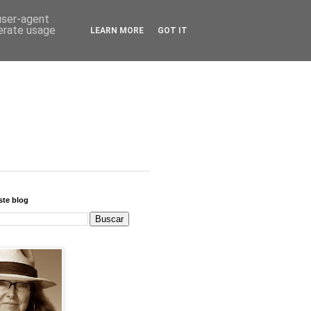
 user-agent
nerate usage
LEARN MORE
GOT IT
ste blog