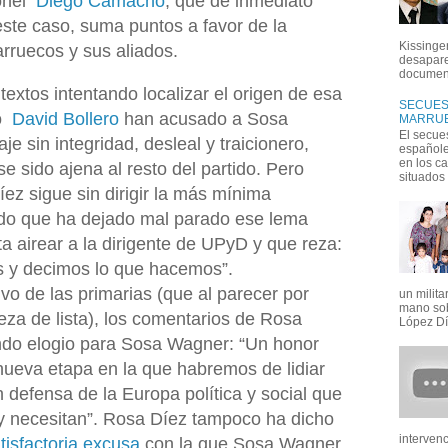
ronel
Diego Camacho
, que de inmediato
 este caso, suma puntos a favor de la
Kissinger
arruecos y sus aliados.
desapare
document
xtos intentando localizar el origen de esa
SECUEST
mo
David Bollero
han acusado a Sosa
MARRUE
El secue
e sin integridad, desleal y traicionero,
españoles
en los c
e sido ajena al resto del partido. Pero
situados e
z sigue sin dirigir la más mínima
ado que ha dejado mal parado ese lema
ta airear a la dirigente de UPyD y que reza:
 y decimos lo que hacemos”.
ivo de las primarias (que al parecer por
un milit
mano sob
eza de lista), los comentarios de Rosa
López Día
ndo elogio para Sosa Wagner: “Un honor
nueva etapa en la que habremos de lidiar
n defensa de la Europa política y social que
y necesitan”. Rosa Díez tampoco ha dicho
interven
tisfactoria excusa
con la que Sosa Wagner