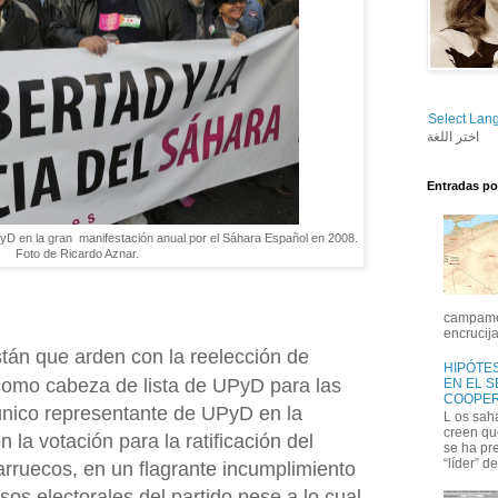
Select Lan
اختر اللغة
Entradas po
D en la gran manifestación anual por el Sáhara Español en 2008.
Foto de Ricardo Aznar.
campamen
encrucija
tán que arden con la reelección de
HIPÓTES
omo cabeza de lista de UPyD para las
EN EL 
COOPER
único representante de UPyD en la
L os sah
creen qu
la votación para la ratificación del
se ha pr
“líder” de
ruecos, en un flagrante incumplimiento
s electorales del partido pese a lo cual,