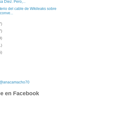
a Díez. Pero,...
terio del cable de Wikileaks sobre
 conve...
7)
7)
9)
1)
6)
r @anacamacho70
e en Facebook