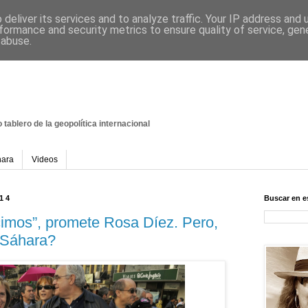
deliver its services and to analyze traffic. Your IP address and
formance and security metrics to ensure quality of service, ge
 abuse.
 tablero
de la geopolítica internacional
hara
Videos
014
Buscar en e
imos”, promete Rosa Díez. Pero,
 Sáhara?