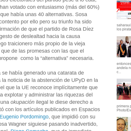
e han votado con entusiasmo (más del 60%)
 que había unas 40 alternativas. Sosa
ntento por ello pero su triunfo ha sido
saharaui)
firmación de que el partido de Rosa Díez
los pirata
gesto de deslealtad hacia la causa
go traicionero más propio de la vieja
P que de las promesas con las que el
propone como la “alternativa” necesaria.
entonces 
andela n
c...
a se había generado una catarata de
 la noticia de la abstención de UPyD en la
 el que la UE reconoce implícitamente que
 explotar y administrar las riquezas del
i una
okupación
ilegal le diese derecho a
primera 
tó con los artículos publicados en Espacios
Photo/Ev
Eugenio Pordomingo
, que impidió con su
Sosa Wagner siguiese pasando inadvertido,