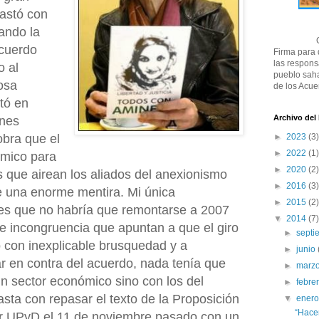
astó con
ando la
cuerdo
Firma para
las respons
o al
pueblo saha
osa
de los Acue
tó en
Archivo del
ones
bra que el
►
2023
(3)
►
2022
(1)
ómico para
►
2020
(2)
 que airean los aliados del anexionismo
►
2016
(3)
 una enorme mentira. Mi única
►
2015
(2)
 es que no habría que remontarse a 2007
▼
2014
(7)
de incongruencia que apuntan a que el giro
►
sept
con inexplicable brusquedad y a
►
junio
r en contra del acuerdo, nada tenía que
►
marz
un sector económico sino con los del
►
febre
sta con repasar el texto de la Proposición
▼
ener
“Hace
r UPyD el 11 de noviembre pasado con un