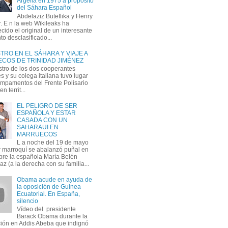
Argelia en 1975 a propósito
del Sáhara Español
Abdelaziz Buteflika y Henry
. E n la web Wikileaks ha
cido el original de un interesante
o desclasificado...
RO EN EL SÁHARA Y VIAJE A
COS DE TRINIDAD JIMÉNEZ
stro de los dos cooperantes
 y su colega italiana tuvo lugar
ampamentos del Frente Polisario
n territ...
EL PELIGRO DE SER
ESPAÑOLA Y ESTAR
CASADA CON UN
SAHARAUI EN
MARRUECOS
L a noche del 19 de mayo
ar marroquí se abalanzó puñal en
re la española María Belén
z (a la derecha con su familia...
Obama acude en ayuda de
la oposición de Guinea
Ecuatorial. En España,
silencio
Vídeo del presidente
Barack Obama durante la
ción en Addis Abeba que indignó