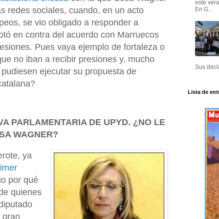
este ver
s redes sociales, cuando, en un acto
En G...
peos, se vio obligado a responder a
votó en contra del acuerdo con Marruecos
esiones. Pues vaya ejemplo de fortaleza o
e no iban a recibir presiones y, mucho
Sus decla
d pudiesen ejecutar su propuesta de
catalana?
Lista de ent
IVA PARLAMENTARIA DE UPYD. ¿NO LE
OSA WAGNER?
erote, ya
rimer
io por qué
de quienes
odiputado
 gran