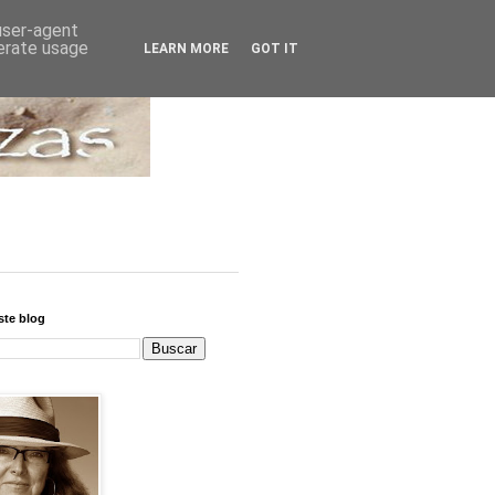
 user-agent
nerate usage
LEARN MORE
GOT IT
ste blog