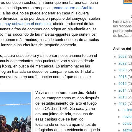
eres conducen coches, sin tener que montar una campaña
 recibir latigazos u otras penas,
como ocurre en Arabia
, a las que no se puede encerrar en casa ni siquiera
e divorcian tanto por decisión propia o del cónyuge, suelen
Firma para
n muy activas en el comercio
, afición tradicional de las
las respons
buenas cifras de compras con origen en Mauritania en las
pueblo saha
do más socorrido de las maletas-gigantes que surten los
de los Acue
que tienen más medios, llenando contenedores de artículos
, lanzan a los circuitos del pequeño comercio
Archivo del
s, a cara descubierta
y sin contar necesariamente con el
►
2023
(3)
arauis comerciantes más pudientes van y vienen desde
►
2022
(1)
ng Kong, en busca de mercancía. Lo mismo hacen las
►
2020
(2)
 logran trasladarse desde los campamentos de Tinduf a
desenvuelven en una “situación normal” que consiente
►
2016
(3)
.
►
2015
(2)
►
2014
(7)
Volví a encontrarme con Jira Bulahi
►
2013
(2
en los campamentos mucho después
del establecimiento del alto el fuego
▼
2012
(3
de la ONU en 1991. Su casa ya no
►
dici
era una jaima de tela, sino una de
►
novi
esas casitas que se han ido
►
octub
levantando en los campamentos de
refugiados ante la evidencia de que la
►
sept