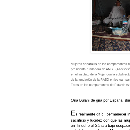
Mujeres saharauis en los campamentos del
presidenta-fundadora de AMSE (Asociació
en el Instituto de la Mujer con la subdire
de la fundación de la RASD en los campa
Fotos en los campamentos de Ricardo Az
(Jira Bulahi de gira por España: ¡bi
E
s realmente difícil permanecer i
sacrificio y lucidez con que las m
en Tinduf o el Sáhara bajo ocupació