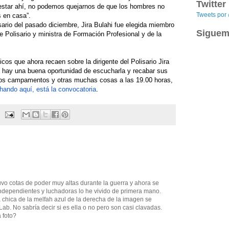
Twitter
estar ahí, no podemos quejarnos de que los hombres no
Tweets po
 en casa”.
sario del pasado diciembre, Jira Bulahi fue elegida miembro
Siguem
e Polisario y ministra de Formación Profesional y de la
icos que ahora recaen sobre la dirigente del Polisario Jira
e hay una buena oportunidad de escucharla y recabar sus
 los campamentos y otras muchas cosas a las 19.00 horas,
hando aquí, está la convocatoria
.
uvo cotas de poder muy altas durante la guerra y ahora se
ndependientes y luchadoras lo he vivido de primera mano.
la chica de la melfah azul de la derecha de la imagen se
b. No sabría decir si es ella o no pero son casi clavadas.
 foto?