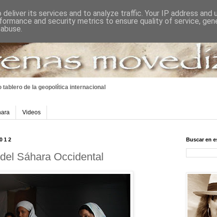
deliver its services and to analyze traffic. Your IP address and
formance and security metrics to ensure quality of service, ge
 abuse.
 tablero
de la geopolítica internacional
hara
Videos
2012
Buscar en e
del Sáhara Occidental