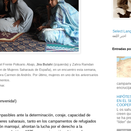
Select Lan
اختر اللغة
Entradas po
 Frente Polisario. Abajo,
Jira Bulahi
(izquierda) y Zahra Ramdan
n de Mujeres Saharauis de España), en un encuentro esta semana,
ctora Carmen de Andrés. Por último, mujeres en uno de los aniversarios
mentos.
campamen
nar.
encrucija
HIPÓTES
EN EL 
envenida!)
COOPER
L os sah
creen qu
mpasibles ante la determinación, coraje, capacidad de
se ha pr
ujeres saharauis, tanto en los campamentos de refugiados
“líder” de
n marroquí, afrontan la lucha por el derecho a la