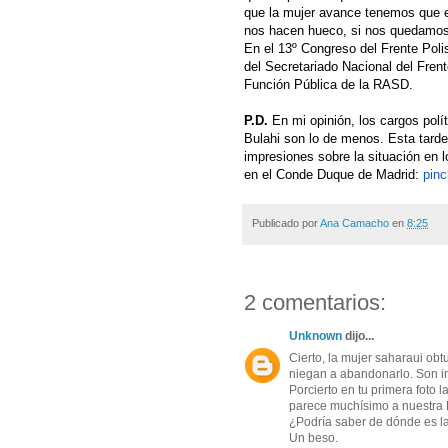
que la mujer avance tenemos que 
nos hacen hueco, si nos quedamos
En el 13º Congreso del Frente Poli
del Secretariado Nacional del Frent
Función Pública de la RASD.
P.D.
En mi opinión, los cargos polít
Bulahi son lo de menos. Esta tard
impresiones sobre la situación en
en el Conde Duque de Madrid:
pinc
Publicado por
Ana Camacho
en
8:25
2 comentarios:
Unknown
dijo...
Cierto, la mujer saharaui obt
niegan a abandonarlo. Son i
Porcierto en tu primera foto 
parece muchísimo a nuestra La
¿Podría saber de dónde es la
Un beso.