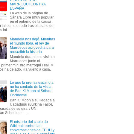
MARROQUÍ CONTRA
ESPAÑA
La web de la página de
Sáhara Libre (muy popular
en el entorno de la causa
 tal como quedó tras el asalto de
s inf...
Mandela nos dejó. Mientras
el mundo llora, el rey de
Marruecos aprovecha para
reescribir la historia
Mandela durante su visita a
Marruecos junto al
primer ministro marroquí Filali M
os ha dejado. Ha vuelto a casa,
Lo que la prensa española
no ha contado de la visita
de Ban Ki Moon al Sáhara
Occidental
Ban Ki Moon a su llegada a
Uagadugu (Burkina Faso),
parada de su gira. / UN
an Schneider ...
El misterio del cable de
Wikileaks sobre las
conversaciones de EEUU y