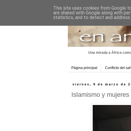
This site uses cookies from Google to 
are shared with Google along with per
statistics, and to detect and address
Una mirada a África como
Página principal
Conflicto del sa
viernes, 9 de marzo de 
Islamismo y mujeres 