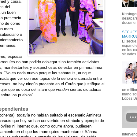
 mel y cosía,
as del
a un buen
Kissinger
la presencia
desapare
document
sino de cómo
un mero
SECUEST
subsidiario o
MARRUE
orientamiento
El secue
hermanos.
españoles
en los c
situados e
res, esposas
rroquíes no han podido doblegar sino también activistas
s, manifestantes y sospechosas de estar en primera línea
ira. “No es nada nuevo porque las saharauis, aunque
da que ver con ese tópico de la señora encerrada entre
cosas, no hay ningún precepto en el Corán que justifique el
 mujer que es cosa del islam que
venden
ciertas dictaduras
un milit
mano sob
n sobre los pueblos”.
López Día
ependientes
 ochenta), todavía no habían saltado al escenario Aminetu
arauis que hoy se han convertido en símbolo y ejemplo de
móviles ni Internet que, como ocurre ahora, pudiesen
islamiento en el que los marroquíes mantenían el Sáhara
interven