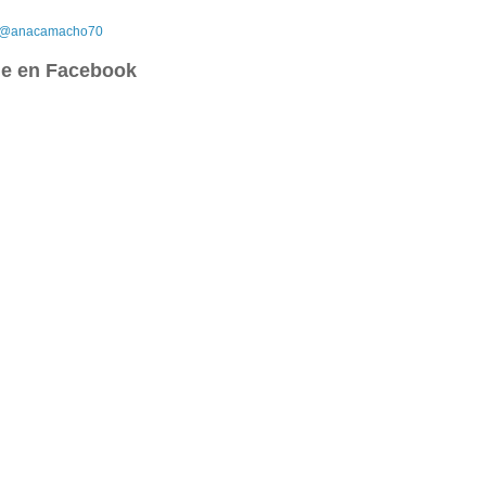
r @anacamacho70
e en Facebook