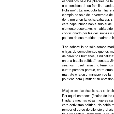
escondidos bajo los pliegues de la
a escondidas de su familia, bander
Polisario”
. La anécdota familiar er
ejemplo no sólo de la veteranía de 
de la mujer en la lucha saharaui, 
este papel nunca había sido el de 
elemento decorativo, ni había sido 
condicionado por las decisiones y 
político de sus maridos, padres o 
“Las saharauis no sólo somos mad
e hijas de combatientes que los ma
de derechos humanos, sindicalista
en una batalla política”, contaba J
seamos musulmanas, no tenemos na
cuatro paredes porque, entre otras 
maltrato o la discriminación de la
políticas para justificar su opresió
Mujeres luchadoras e ind
Por aquel entonces (finales de los
Haidar y muchas otras mujeres sah
esta activismo político. No había 
romper el cerco de silencio y el a