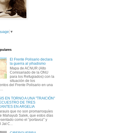
guage
▼
pulares
El Frente Polisario declara
la guerra al yihadismo
Mapa de ACNUR (Alto
Comisariado de la ONU
para los Refugiados) con la
situación de los
tos del Frente Polisario en una
...
IS EN TORNO A UNA "TRAICIÓN"
SECUESTRO DE TRES
ANTES EN ARGELIA
arauis que no son promarroquíes
e Mahayub Salek, que estos días
esentado como el “portavoz” y
l Jat C...
CIBERGUERRA