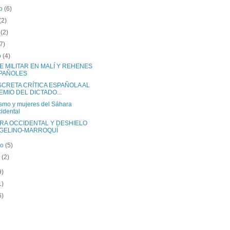
to
(6)
(2)
o
(2)
(7)
o
(4)
E MILITAR EN MALÍ Y REHENES
PAÑOLES
SCRETA CRÍTICA ESPAÑOLA AL
EMIO DEL DICTADO...
ismo y mujeres del Sáhara
idental
RA OCCIDENTAL Y DESHIELO
GELINO-MARROQUÍ
ro
(5)
o
(2)
9)
1)
6)