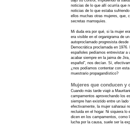
bajo su control, impidiendo la salid
noticias de lo que allí ocurría que
noticias de lo que estaba sufriend
ellos muchas otras mujeres, que, c
secretas marroquíes.
Mi duda era por qué, si la mujer er
era visible en el organigrama de un
autoproclamado progresista desde 
Democrática proclamada en 1976. 
españoles pedíamos entrevistar a u
acabar siempre en la jaima de Jira
español”, nos decían. Sí, efectiva
¿nos podíamos contentar con esta e
muestrario propagandístico?
Mujeres que conducen y 
Cuando más tarde viajé a Mauritan
campamentos aprovechando los estre
siempre han existido entre un lado 
efectivamente, la mujer saharaui 
recluida en el hogar. Ni siquiera l
dicen en los campamentos, como las
lucha por la causa, suele ser la exp