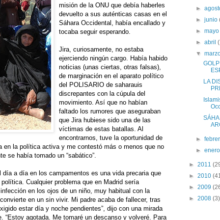
misión de la ONU que debía haberles
►
agos
devuelto a sus auténticas casas en el
►
junio
Sáhara Occidental, había encallado y
►
may
tocaba seguir esperando.
►
abril
Jira, curiosamente, no estaba
▼
marz
ejerciendo ningún cargo. Había habido
GOLP
noticias (unas ciertas, otras falsas),
ES
de marginación en el aparato político
LA DI
del POLISARIO de saharauis
PR
discrepantes con la cúpula del
Islam
movimiento. Así que no habían
Occ
faltado los rumores que aseguraban
SÁHA
que Jira hubiese sido una de las
AR
víctimas de estas batallas. Al
encontrarnos, tuve la oportunidad de
►
febre
ba en la política activa y me contestó más o menos que no
►
ener
e se había tomado un “sabático”.
►
2011
(2
El día a día en los campamentos es una vida precaria que
►
2010
(4
a política. Cualquier problema que en Madrid sería
►
2009
(2
infección en los ojos de un niño, muy habitual con la
►
2008
(3)
nvierte en un sin vivir. Mi padre acaba de fallecer, tras
igido estar día y noche pendientes”, dijo con una mirada
e. “Estoy agotada. Me tomaré un descanso y volveré. Para