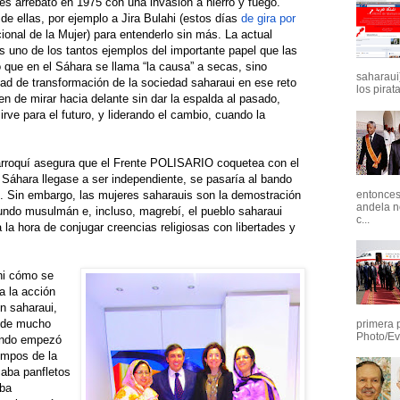
s arrebató en 1975 con una invasión a hierro y fuego.
e ellas, por ejemplo a Jira Bulahi (estos días
de gira por
ional de la Mujer) para entenderlo sin más. La actual
s uno de los tantos ejemplos del importante papel que las
 que en el Sáhara se llama “la causa” a secas, sino
saharaui)
ad de transformación de la sociedad saharaui en ese reto
los pirata
n de mirar hacia delante sin dar la espalda al pasado,
rve para el futuro, y liderando el cambio, cuando la
rroquí asegura que el Frente POLISARIO coquetea con el
 Sáhara llegase a ser independiente, se pasaría al bando
entonces 
s. Sin embargo, las mujeres saharauis son la demostración
andela n
undo musulmán e, incluso, magrebí, el pueblo saharaui
c...
la hora de conjugar creencias religiosas con libertades y
ahi cómo se
a la acción
ón saharaui,
e de mucho
primera 
Photo/Ev
uando empezó
empos de la
zaba panfletos
aba