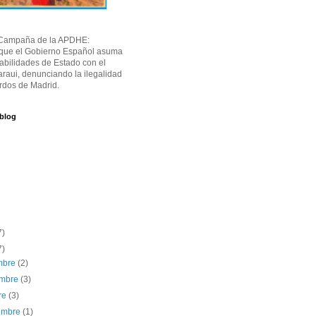
Campaña de la APDHE:
 que el Gobierno Español asuma
abilidades de Estado con el
raui, denunciando la ilegalidad
rdos de Madrid.
 blog
7)
7)
embre
(2)
embre
(3)
re
(3)
iembre
(1)