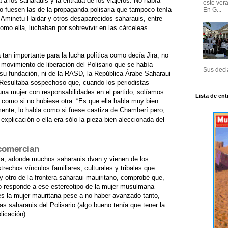
a a los saharauis y la entrada de los viajeros. No había
este ver
 no fuesen las de la propaganda polisaria que tampoco tenía
En G...
o Aminetu Haidar y otros desaparecidos saharauis, entre
omo ella, luchaban por sobrevivir en las cárceleas
a tan importante para la lucha política como decía Jira, no
 movimiento de liberación del Polisario que se había
Sus decla
su fundación, ni de la RASD, la República Árabe Saharaui
Resultaba sospechoso que, cuando los periodistas
na mujer con responsabilidades en el partido, solíamos
Lista de ent
, como si no hubiese otra. “Es que ella habla muy bien
mente, lo habla como si fuese castiza de Chamberí pero,
xplicación o ella era sólo la pieza bien aleccionada del
comercian
ia, adonde muchos saharauis dvan y vienen de los
chos vínculos familiares, culturales y tribales que
y otro de la frontera saharaui-mauiritano, comprobé que,
no responde a ese estereotipo de la mujer musulmana
o es la mujer mauritana pese a no haber avanzado tanto,
 saharauis del Polisario (algo bueno tenía que tener la
licación).