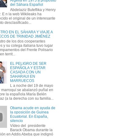
Argelia en 1975 a propósito
del Sáhara Español
Abdelaziz Buteflika y Henry
. E n la web Wikileaks ha
cido el original de un interesante
o desclasificado...
RO EN EL SÁHARA Y VIAJE A
COS DE TRINIDAD JIMÉNEZ
stro de los dos cooperantes
 y su colega italiana tuvo lugar
ampamentos del Frente Polisario
n territ...
EL PELIGRO DE SER
ESPAÑOLA Y ESTAR
CASADA CON UN
SAHARAUI EN
MARRUECOS
L a noche del 19 de mayo
ar marroquí se abalanzó puñal en
re la española María Belén
z (a la derecha con su familia...
Obama acude en ayuda de
la oposición de Guinea
Ecuatorial. En España,
silencio
Vídeo del presidente
Barack Obama durante la
ción en Addis Abeba que indignó