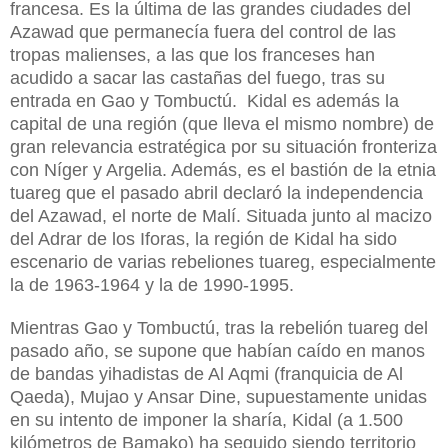
francesa. Es la última de las grandes ciudades del
Azawad que permanecía fuera del control de las
tropas malienses, a las que los franceses han
acudido a sacar las castañas del fuego, tras su
entrada en Gao y Tombuctú. Kidal es además la
capital de una región (que lleva el mismo nombre) de
gran relevancia estratégica por su situación fronteriza
con Níger y Argelia. Además, es el bastión de la etnia
tuareg que el pasado abril declaró la independencia
del Azawad, el norte de Malí. Situada
junto
a
l macizo
del Adrar de los Iforas, la región de Kidal ha sido
escenario de varias rebeliones tuareg, especialmente
la de 1963-1964 y la de 1990-1995.
Mientras Gao y Tombuctú, tras la rebelión tuareg del
pasado año, se supone que habían caído en manos
de bandas yihadistas de Al Aqmi (franquicia de Al
Qaeda), Mujao y Ansar Dine, supuestamente unidas
en su intento de imponer la sharía, Kidal (a 1.500
kilómetros de Bamako) ha seguido siendo territorio