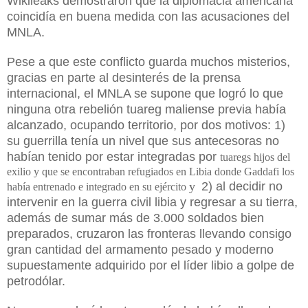
Wikileaks demostraron que la diplomacia americana
coincidía en buena medida con las acusaciones del
MNLA.
Pese a que este conflicto guarda muchos misterios,
gracias en parte a
l desinterés de la
prensa
internacional, el MNLA se supone que logró lo que
ninguna otra rebelión tuareg maliense previa había
alcanzado, ocupando territorio, por dos motivos: 1)
su
guerrilla tenía un
nivel que sus antecesor
a
s no
habían tenido p
or
estar integ
radas por
tuaregs hijos del
exilio y que se encontraban refugiados en Libia donde Gaddafi los
y
2) al decidir no
había entrenado e integrado en su ejército
intervenir en la guerra civil libia
y regresar a su tierra,
además de sumar
más de 3.000 soldados bien
preparados,
c
ruzaron las fronteras llevando consigo
gran cantidad del armamento pesado y moderno
supuestamente adquirido por el líder libio a golpe de
petrodólar.