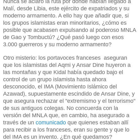
Nunca se aclaró la ruta por dónde habían llegado a
Malí, desde Libia, este ejército de expatriados y su
moderno armamento. A ello hay que añadir que, si
los grupos islamistas eran minoritarios, ¿cómo es
posible que acabasen expulsando al poderoso MNLA
de Gao y Tombuctú? ¿Qué pasó luego con esos
3.000 guerreros y su moderno armamento?
Otro misterio: los portavoces
franceses
aseguran
qu
e los islamistas del Aqmi
y Ansar Dine huyeron a
las montañas y que
Kidal
había quedado bajo el
contr
ol de un grupo islamista hasta ahora
desco
nocido, el IM
A (Movimiento Islámico del
Azawad),
supuestamente escindido de Ansar Dine, y
que
asegura
rechazar el "extremi
smo y el terrorismo"
de sus antiguos colegas
. No concuerda con la
versión del MNLA que, en cambio, ha asegurado a
través de un
comunicado
que quienes estaban
allí
para recibir a los franceses, eran su gente y que lo
del IMA es un invento. ¿En qué quedamos
?