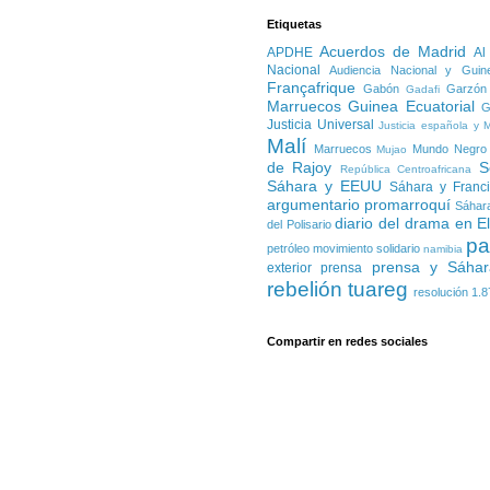
Etiquetas
Acuerdos de Madrid
APDHE
Al
Nacional
Audiencia Nacional y Guin
Françafrique
Gabón
Garzón
Gadafi
Marruecos
Guinea Ecuatorial
G
Justicia Universal
Justicia española y 
Malí
Marruecos
Mundo Negro
Mujao
de Rajoy
S
República Centroafricana
Sáhara y EEUU
Sáhara y Franc
argumentario promarroquí
Sáhara
diario del drama en E
del Polisario
pa
petróleo
movimiento solidario
namibia
prensa y Sáhar
exterior
prensa
rebelión tuareg
resolución 1.8
Compartir en redes sociales