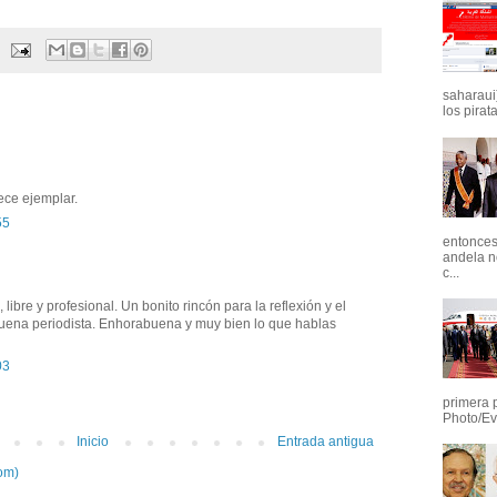
saharaui)
los pirata
ece ejemplar.
55
entonces 
andela n
c...
 libre y profesional. Un bonito rincón para la reflexión y el
buena periodista. Enhorabuena y muy bien lo que hablas
03
primera 
Photo/Ev
Inicio
Entrada antigua
om)