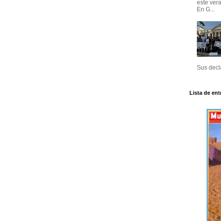
este ver
En G...
Sus decla
Lista de ent