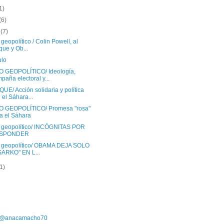
1)
(6)
o
(7)
 geopolítico / Colin Powell, al
que y Ob...
ulo
O GEOPOLÍTICO/ Ideología,
paña electoral y...
E/ Acción solidaria y política
 el Sáhara...
O GEOPOLÍTICO/ Promesa "rosa"
a el Sáhara
o geopolítico/ INCÓGNITAS POR
SPONDER
o geopolítico/ OBAMA DEJA SOLO
SARKO" EN L...
(1)
r @anacamacho70