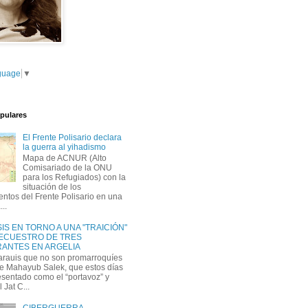
guage
▼
pulares
El Frente Polisario declara
la guerra al yihadismo
Mapa de ACNUR (Alto
Comisariado de la ONU
para los Refugiados) con la
situación de los
tos del Frente Polisario en una
...
IS EN TORNO A UNA "TRAICIÓN"
SECUESTRO DE TRES
ANTES EN ARGELIA
arauis que no son promarroquíes
e Mahayub Salek, que estos días
esentado como el “portavoz” y
l Jat C...
CIBERGUERRA