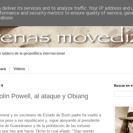
deliver its services and to analyze traffic. Your IP address and
formance and security metrics to ensure quality of service, ge
 abuse.
 tablero
de la geopolítica internacional
hara
Videos
09
Buscar en e
Colin Powell, al ataque y Obiang
general y ex secretario de Estado de Bush padre ha vuelto a
ama pese a ser republicano y, sigue apoyando al presidente
erre de Guantánamo y de la prohibición de las torturas
 que hay que hacer. Dicho lo cual añade: "Sigo siendo