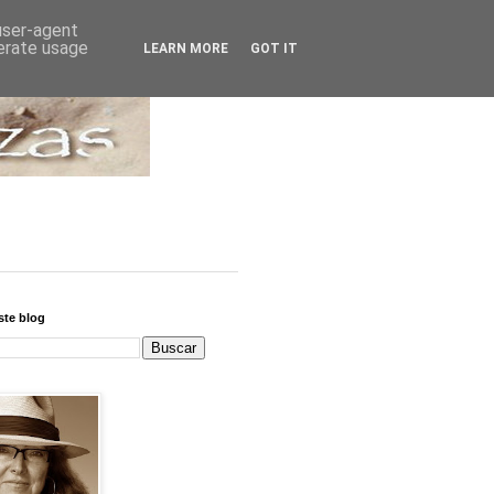
 user-agent
nerate usage
LEARN MORE
GOT IT
ste blog