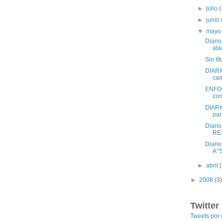
►
julio
(
►
junio
▼
may
Diario
ata
Sin tít
DIARI
cam
ENFOQU
con
DIARI
par
Diari
RE
Diari
A "
►
abril
►
2008
(3)
Twitter
Tweets po