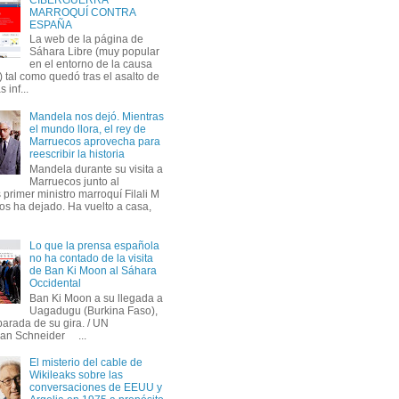
MARROQUÍ CONTRA
ESPAÑA
La web de la página de
Sáhara Libre (muy popular
en el entorno de la causa
 tal como quedó tras el asalto de
s inf...
Mandela nos dejó. Mientras
el mundo llora, el rey de
Marruecos aprovecha para
reescribir la historia
Mandela durante su visita a
Marruecos junto al
primer ministro marroquí Filali M
os ha dejado. Ha vuelto a casa,
Lo que la prensa española
no ha contado de la visita
de Ban Ki Moon al Sáhara
Occidental
Ban Ki Moon a su llegada a
Uagadugu (Burkina Faso),
parada de su gira. / UN
an Schneider ...
El misterio del cable de
Wikileaks sobre las
conversaciones de EEUU y