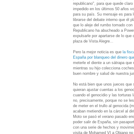
republicano", para que quede claro
impedido en los últimos 50 años v
para su país. Su mensaje es para 
librarse del debate interno que él 
que lo aleje del rumbo tomado con 
Republicano ha abucheado a Powell,
expulsarle por apartarse de lo que 
plaza de Vista Alegre...
Pero la mejor noticia es que
la fisc
España por blanqueo del dinero que
meterle el diente a un sátrapa que 
mientras su hijo colecciona coches
buen nombre y salud de nuestra jus
No está bien que unos jueces que se
quieran ajustar cuentas a los geno
cuando el genocidio y las torturas
no, precisamente, porque no se les
de meter en el trullo al genocida 
acaban metiendo en la cárcel al di
Moto se pasó el verano pasado ence
poder salir de España, sin pasapor
con una serie de hechos y movimie
visita de Mohamed VI a Obiang no