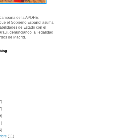
Campaña de la APDHE:
 que el Gobierno Español asuma
abilidades de Estado con el
raui, denunciando la ilegalidad
rdos de Madrid.
 blog
7)
7)
9)
1)
6)
embre
(11)