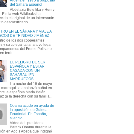
Argelia en 1975 a propósito
del Sáhara Español
Abdelaziz Buteflika y Henry
. E n la web Wikileaks ha
cido el original de un interesante
o desclasificado...
RO EN EL SÁHARA Y VIAJE A
COS DE TRINIDAD JIMÉNEZ
stro de los dos cooperantes
 y su colega italiana tuvo lugar
ampamentos del Frente Polisario
n territ...
EL PELIGRO DE SER
ESPAÑOLA Y ESTAR
CASADA CON UN
SAHARAUI EN
MARRUECOS
L a noche del 19 de mayo
ar marroquí se abalanzó puñal en
re la española María Belén
z (a la derecha con su familia...
Obama acude en ayuda de
la oposición de Guinea
Ecuatorial. En España,
silencio
Vídeo del presidente
Barack Obama durante la
ción en Addis Abeba que indignó