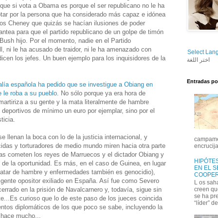
 que si vota a Obama es porque el ser republicano no le ha
otar por la persona que ha considerado más capaz e idónea
los Cheney que quizás se hacían ilusiones de poder
plantea para que el partido republicano de un golpe de timón
Bush hijo. Por el momento, nadie en el Partido
 ni le ha acusado de traidor, ni le ha amenazado con
Select Lan
dicen los jefes. Un buen ejemplo para los inquisidores de la
اختر اللغة
Entradas po
alía española ha pedido que se investigue a Obiang en
 le roba a su pueblo
. No sólo porque ya era hora de
martiriza a su gente y la mata literalmente de hambre
 deportivos de mínimo un euro por ejemplar, sino por el
ticia.
 llenan la boca con lo de la justicia internacional, y
campamen
cidas y torturadores de medio mundo miren hacia otra parte
encrucija
 las cometen los reyes de Marruecos y el dictador Obiang y
HIPÓTES
 de la oportunidad. Es más, en el caso de Guinea, en lugar
EN EL 
(matar de hambre y enfermedades también es genocidio),
COOPER
rigente opositor exiliado en España. Así fue como Severo
L os sah
rrado en la prisión de Navalcarnero y, todavía, sigue sin
creen qu
se ha pr
te...Es curioso que lo de este paso de los jueces coincida
“líder” de
ntos diplomáticos de los que poco se sabe, incluyendo la
 hace mucho...