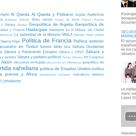
Kissinger
Al Qaeda
Al Qaeda y Polisario
 Aqmi
Audiencia
Argelia
desapare
ea
Boko Haram
Baltasar Garzón
Costa de Marfil
France Presse
document
Geopolítica de Argelia
Geopolítica de
 y Sáhara
Gbabo
Haidargate
uinea y Francia
Islamismo en el Sáhara
Jat Chahid
SECUEST
La pasividad de la Minurso
MNLA
Marruecos
Mahjob Salek (Jafaf)
MARRUE
Política de Francia
Política exterior
El secue
Nigeria
Níger
españoles
ecuestro en Tinduf
Severo Moto
Sáhara Occidental
Siria
en los c
Sáhara y
ia
Sáhara y Parlamento Europeo
Sáhara y UPyD
situados e
Sáhara y partidos políticos
 y partidos
XIII Congreso
Túnez
Unesco
l Aaiún
elecciones en Argelia
geopolítica del
elecciones en Marruecos
rtida saheliana
política de Estados Unidos
política
a
prensa y África
radicalismo islámico
presidencia europea
yihadismo
71
un milit
mano sob
López Día
interven