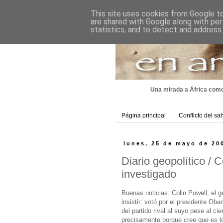
This site uses cookies from Google to 
are shared with Google along with per
statistics, and to detect and address
Una mirada a África como
Página principal
Conflicto del sa
lunes, 25 de mayo de 20
Diario geopolítico / 
investigado
Buenas noticias. Colin Powell, el 
insistir: votó por el presidente Ob
del partido rival al suyo pese al ci
precisamente porque cree que es lo