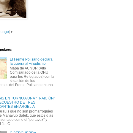
guage
▼
pulares
El Frente Polisario declara
la guerra al yihadismo
Mapa de ACNUR (Alto
Comisariado de la ONU
para los Refugiados) con la
situación de los
tos del Frente Polisario en una
...
IS EN TORNO A UNA "TRAICIÓN"
SECUESTRO DE TRES
ANTES EN ARGELIA
arauis que no son promarroquíes
e Mahayub Salek, que estos días
esentado como el “portavoz” y
l Jat C...
CIBERGUERRA