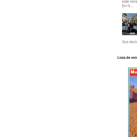
este ver
En G...
Sus decla
Lista de ent