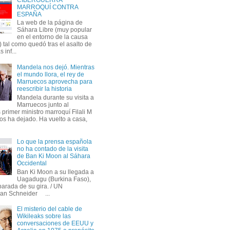
MARROQUÍ CONTRA
ESPAÑA
La web de la página de
Sáhara Libre (muy popular
en el entorno de la causa
 tal como quedó tras el asalto de
s inf...
Mandela nos dejó. Mientras
el mundo llora, el rey de
Marruecos aprovecha para
reescribir la historia
Mandela durante su visita a
Marruecos junto al
primer ministro marroquí Filali M
os ha dejado. Ha vuelto a casa,
Lo que la prensa española
no ha contado de la visita
de Ban Ki Moon al Sáhara
Occidental
Ban Ki Moon a su llegada a
Uagadugu (Burkina Faso),
parada de su gira. / UN
an Schneider ...
El misterio del cable de
Wikileaks sobre las
conversaciones de EEUU y