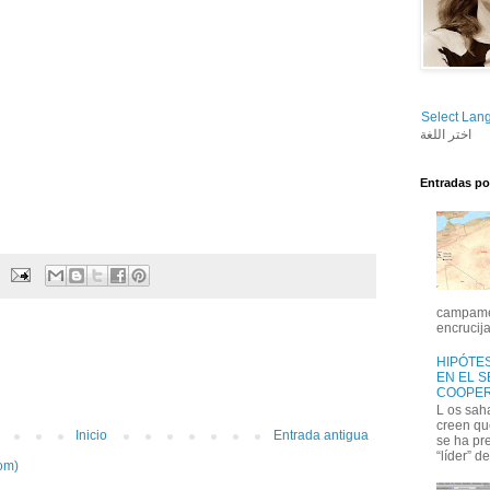
Select Lan
اختر اللغة
Entradas po
campamen
encrucija
HIPÓTES
EN EL 
COOPER
L os sah
creen qu
Inicio
Entrada antigua
se ha pr
“líder” de
om)