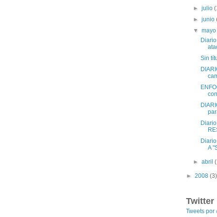
►
julio
(
►
junio
▼
may
Diario
ata
Sin tít
DIARI
cam
ENFOQU
con
DIARI
par
Diari
RE
Diari
A "
►
abril
►
2008
(3)
Twitter
Tweets po