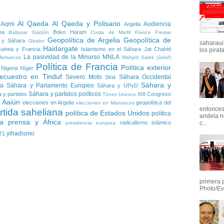
Al Qaeda
Al Qaeda y Polisario
 Aqmi
Audiencia
Argelia
ea
Boko Haram
Baltasar Garzón
Costa de Marfil
France Presse
Geopolítica de Argelia
Geopolítica de
 y Sáhara
Gbabo
saharaui)
Haidargate
uinea y Francia
Islamismo en el Sáhara
Jat Chahid
los pirata
La pasividad de la Minurso
MNLA
Marruecos
Mahjob Salek (Jafaf)
Política de Francia
Política exterior
Nigeria
Níger
ecuestro en Tinduf
Severo Moto
Sáhara Occidental
Siria
Sáhara y
ia
Sáhara y Parlamento Europeo
Sáhara y UPyD
Sáhara y partidos políticos
 y partidos
XIII Congreso
Túnez
Unesco
l Aaiún
elecciones en Argelia
geopolítica del
elecciones en Marruecos
entonces 
rtida saheliana
política de Estados Unidos
política
andela n
a
prensa y África
c...
radicalismo islámico
presidencia europea
yihadismo
71
primera 
Photo/Ev