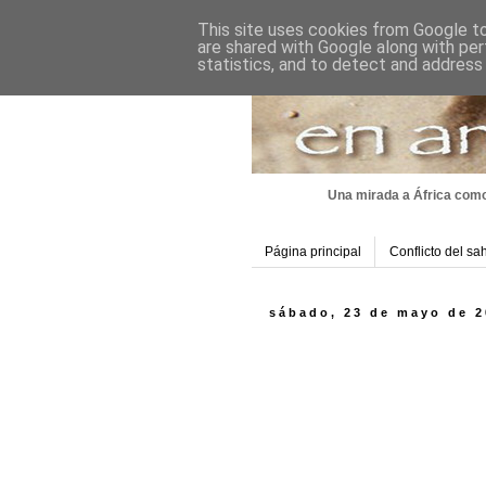
This site uses cookies from Google to 
are shared with Google along with per
statistics, and to detect and address
Una mirada a África como
Página principal
Conflicto del sa
sábado, 23 de mayo de 