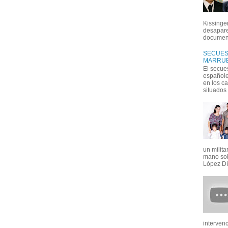
Kissinger
desapare
document
SECUEST
MARRUE
El secue
españoles
en los c
situados e
un milit
mano sob
López Día
interven