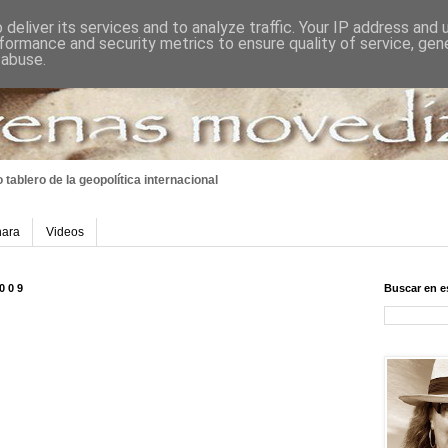
deliver its services and to analyze traffic. Your IP address and
formance and security metrics to ensure quality of service, ge
 abuse.
 tablero
de la geopolítica internacional
hara
Videos
2009
Buscar en e