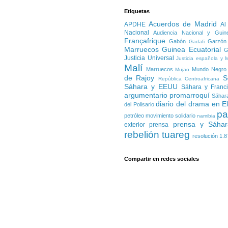
Etiquetas
Acuerdos de Madrid
APDHE
Al
Nacional
Audiencia Nacional y Guin
Françafrique
Gabón
Garzón
Gadafi
Marruecos
Guinea Ecuatorial
G
Justicia Universal
Justicia española y 
Malí
Marruecos
Mundo Negro
Mujao
de Rajoy
S
República Centroafricana
Sáhara y EEUU
Sáhara y Franc
argumentario promarroquí
Sáhara
diario del drama en E
del Polisario
pa
petróleo
movimiento solidario
namibia
prensa y Sáhar
exterior
prensa
rebelión tuareg
resolución 1.8
Compartir en redes sociales