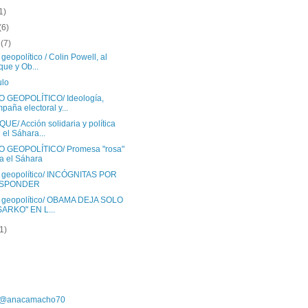
1)
(6)
o
(7)
 geopolítico / Colin Powell, al
que y Ob...
ulo
O GEOPOLÍTICO/ Ideología,
paña electoral y...
E/ Acción solidaria y política
 el Sáhara...
O GEOPOLÍTICO/ Promesa "rosa"
a el Sáhara
o geopolítico/ INCÓGNITAS POR
SPONDER
o geopolítico/ OBAMA DEJA SOLO
SARKO" EN L...
(1)
r @anacamacho70