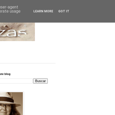
 user-agent
nerate usage
LEARN MORE
GOT IT
ste blog