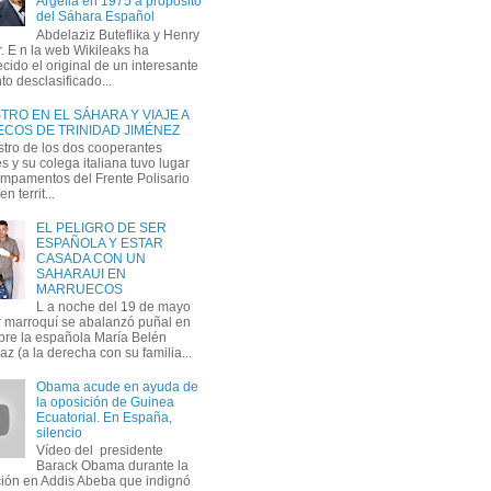
Argelia en 1975 a propósito
del Sáhara Español
Abdelaziz Buteflika y Henry
. E n la web Wikileaks ha
cido el original de un interesante
o desclasificado...
RO EN EL SÁHARA Y VIAJE A
COS DE TRINIDAD JIMÉNEZ
stro de los dos cooperantes
 y su colega italiana tuvo lugar
ampamentos del Frente Polisario
n territ...
EL PELIGRO DE SER
ESPAÑOLA Y ESTAR
CASADA CON UN
SAHARAUI EN
MARRUECOS
L a noche del 19 de mayo
ar marroquí se abalanzó puñal en
re la española María Belén
z (a la derecha con su familia...
Obama acude en ayuda de
la oposición de Guinea
Ecuatorial. En España,
silencio
Vídeo del presidente
Barack Obama durante la
ción en Addis Abeba que indignó