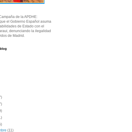
Campaña de la APDHE:
 que el Gobierno Español asuma
abilidades de Estado con el
raui, denunciando la ilegalidad
rdos de Madrid.
 blog
7)
7)
9)
1)
6)
embre
(11)