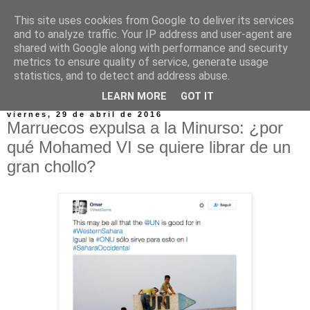
This site uses cookies from Google to deliver its services
and to analyze traffic. Your IP address and user-agent are
shared with Google along with performance and security
metrics to ensure quality of service, generate usage
statistics, and to detect and address abuse.
▼
LEARN MORE
GOT IT
viernes, 29 de abril de 2016
Marruecos expulsa a la Minurso: ¿por
qué Mohamed VI se quiere librar de un
gran chollo?