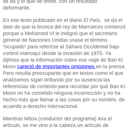
se da y lo que se omite, con un resultado
deformante.
En ese texto publicado en el diario
El País,
se da el
dato de que la bronca del rey de Marruecos comenzó
porque a Mohamed VI le indignó que el secretario
general de Naciones Unidas usase el término
“ocupado” para referirse al Sáhara Occidental bajo
control marroquí desde la invasión de 1975.
Ya
dijimos q
ue
la información
sobre ese viaje de Ban Ki
Moon
careció de impor
tantes omisiones
en la prensa.
Pero resulta
preocupante
q
ue en textos como el que
analizamos
sigan b
rillando
por su a
usencia
las
referencias de contexto para recordar por qué Ban Ki
Moon no ha cometido ninguna incorrección y no ha
hecho más que llamar a las cosas por su nombre, de
acuerdo a derecho internacional.
Mientras Mitoa (conductor del programa) leía el
artículo, se me vino a la cabeza un artículo de