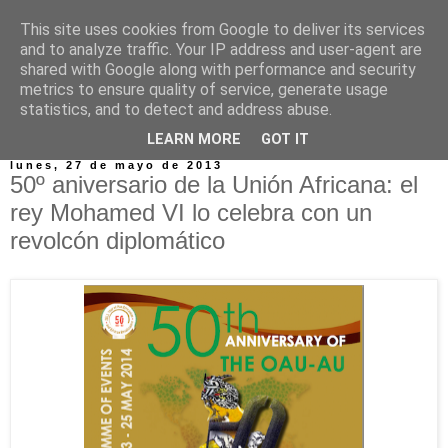
This site uses cookies from Google to deliver its services
and to analyze traffic. Your IP address and user-agent are
shared with Google along with performance and security
metrics to ensure quality of service, generate usage
statistics, and to detect and address abuse.
▼
LEARN MORE
GOT IT
lunes, 27 de mayo de 2013
50º aniversario de la Unión Africana: el
rey Mohamed VI lo celebra con un
revolcón diplomático