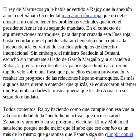
El rey de Marruecos ya le había advertido a Rajoy que la anexión
alauita del Sáhara Occidental
marca una línea roja
que no debe
cruzar si no quiere tener los problemas vecinales que tuvo el
presidente Aznar en su segundo mandato. En el contexto de
argumentaciones marroquíes, para dar por cruzada esta línea roja,
basta recordar que el pueblo saharaui tiene derecho a optar a la
independencia en virtud de estrictos principios de derecho
internacional. Sin embargo, el ministro Saadedín al Otmani,
escuchó sin inmutarse al lado de García Margallo y, a su vuelta a
Rabat, la prensa más oficialista y palaciega se limitó a correr un
tupido velo sobre una frase que para ellos es pura provocación y
resaltar los progresos de las relaciones hispano-marroquíes. Es más,
algunos hasta dieron a entender que quizás, se equivocaron al temer
que Rajoy iba a darles la misma guerra que les dio Aznar en su
segundo mandato.
Todos contentos. Rajoy haciendo como que cumple con esa vuelta
a la normalidad de la “neutralidad activa” que dice se cargó
Zapatero y prometió en su programa electoral. El rey Mohamed
satisfecho porque nadie mejor que él sabe que ese
cambio
es un
más de lo mismo que garantiza que España siga sin c
umplir con el