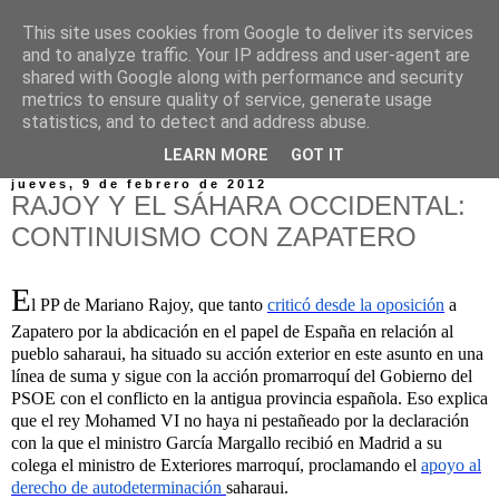
This site uses cookies from Google to deliver its services
and to analyze traffic. Your IP address and user-agent are
shared with Google along with performance and security
metrics to ensure quality of service, generate usage
statistics, and to detect and address abuse.
▼
LEARN MORE
GOT IT
jueves, 9 de febrero de 2012
RAJOY Y EL SÁHARA OCCIDENTAL:
CONTINUISMO CON ZAPATERO
E
l PP de Mariano Rajoy, que tanto
criticó desde la oposición
a
Zapatero por la abdicación en el papel de España en relación al
pueblo saharaui, ha situado su acción exterior en este asunto en una
línea de suma y sigue con la acción promarroquí del Gobierno del
PSOE con el conflicto en la antigua provincia española. Eso explica
que el rey Mohamed VI no haya ni pestañeado por la declaración
con la que el ministro García Margallo recibió en Madrid a su
colega el ministro de Exteriores marroquí, proclamando el
apoyo al
derecho de autodeterminación
saharaui.