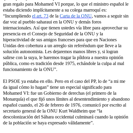
gran regalo para Mohamed VI porque, lo que el ministro español le
estaba diciendo implícitamente a su colega marroquí es:
“Incumpliendo
el art. 73
de la
Carta de la ONU
, vamos a seguir sin
dar voz al pueblo saharaui en la ONU y demás foros
internacionales. Así que tienen ustedes vía libre para aprovechar su
presencia en el Consejo de Seguridad de la ONU y la
hiperactividad de sus amigos franceses para que en Naciones
Unidas den cobertura a un arreglo sin referéndum que lleve a la
solución autonomista. Les dejaremos manos libres y, si logran
salirse con la suya, le haremos tragar la píldora a nuestra opinión
pública, como es tradición desde 1975, echándole la culpa al mal
funcionamiento de la ONU”.
El PSOE ya estaba en ello. Pero en el caso del PP, lo de “a mi me
da igual cómo lo hagan” tiene un especial significado para
Mohamed VI: fue un Gobierno de derechas (el primero de la
Monarquía) el que fijó unos límites al desentendimiento y abandono
español cuando, el 26 de febrero de 1976, comunicó por escrito al
secretario general de la ONU Kurt Waldheim que “la
descolonización del Sáhara occidental culminará cuando la opinión
de la población se haya expresado válidamente”.