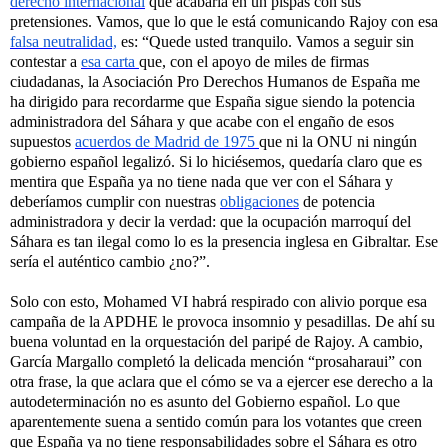
derecho internacional
que acabaría en un pispás con sus
pretensiones. Vamos, que lo que le está comunicando Rajoy con esa
falsa neutralidad,
es: “Quede usted tranquilo. Vamos a seguir sin
contestar a
esa carta
que, con el apoyo de miles de firmas
ciudadanas, la Asociación Pro Derechos Humanos de España me
ha dirigido para recordarme que España sigue siendo la potencia
administradora del Sáhara y que acabe con el engaño de esos
supuestos
acuerdos de Madrid de 1975
que ni la ONU ni ningún
gobierno español legalizó. Si lo hiciésemos, quedaría claro que es
mentira que España ya no tiene nada que ver con el Sáhara y
deberíamos cumplir con nuestras
obligaciones
de potencia
administradora y decir la verdad: que la ocupación marroquí del
Sáhara es tan ilegal como lo es la presencia inglesa en Gibraltar. Ese
sería el auténtico cambio ¿no?”.
Solo con esto, Mohamed VI habrá respirado con alivio porque esa
campaña de la APDHE le provoca insomnio y pesadillas. De ahí su
buena voluntad en la orquestación del paripé de Rajoy. A cambio,
García Margallo completó la delicada mención “prosaharaui” con
otra frase, la que aclara que el cómo se va a ejercer ese derecho a la
autodeterminación no es asunto del Gobierno español. Lo que
aparentemente suena a sentido común para los votantes que creen
que España ya no tiene responsabilidades sobre el Sáhara es otro