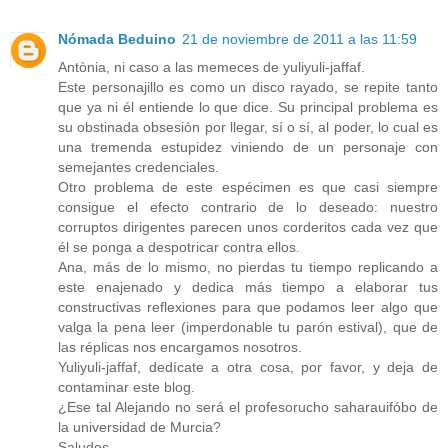
Nómada Beduino
21 de noviembre de 2011 a las 11:59
Antònia, ni caso a las memeces de yuliyuli-jaffaf.
Este personajillo es como un disco rayado, se repite tanto
que ya ni él entiende lo que dice. Su principal problema es
su obstinada obsesión por llegar, sí o sí, al poder, lo cual es
una tremenda estupidez viniendo de un personaje con
semejantes credenciales.
Otro problema de este espécimen es que casi siempre
consigue el efecto contrario de lo deseado: nuestro
corruptos dirigentes parecen unos corderitos cada vez que
él se ponga a despotricar contra ellos.
Ana, más de lo mismo, no pierdas tu tiempo replicando a
este enajenado y dedica más tiempo a elaborar tus
constructivas reflexiones para que podamos leer algo que
valga la pena leer (imperdonable tu parón estival), que de
las réplicas nos encargamos nosotros.
Yuliyuli-jaffaf, dedícate a otra cosa, por favor, y deja de
contaminar este blog.
¿Ese tal Alejando no será el profesorucho saharauifóbo de
la universidad de Murcia?
Saludos.