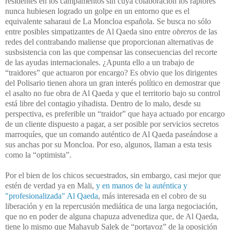
residentes en los campamentos sin cuya colaboración los raptores
nunca hubiesen logrado un golpe en un entorno que es el
equivalente saharaui de La Moncloa española. Se busca no sólo
entre posibles simpatizantes de Al Qaeda sino entre
obreros
de las
redes del contrabando maliense que proporcionan alternativas de
susbsistencia con las que compensar las consecuencias del recorte
de las ayudas internacionales. ¿Apunta ello a un trabajo de
“traidores” que actuaron por encargo?
Es obvio que los dirigentes
del Polisario tienen ahora un gran interés político en demostrar que
el asalto no fue obra de Al Qaeda y que el territorio bajo su control
está libre del contagio yihadista. Dentro de lo malo, desde su
perspectiva, es preferible un “traidor” que haya actuado por encargo
de un cliente dispuesto a pagar, a ser posible por servicios secretos
marroquíes, que un comando auténtico de Al Qaeda paseándose a
sus anchas por su Moncloa. Por eso, algunos, llaman a esta tesis
como la “optimista”.
Por el bien de los chicos secuestrados, sin embargo, casi mejor que
estén de verdad ya en Mali,
y en manos de la auténtica y
"profesionalizada" Al Qaeda
, más interesada en el cobro de su
liberación y en la repercusión mediática de una larga negociación,
que no en poder de alguna chapuza advenediza que, de Al Qaeda,
tiene lo mismo que Mahayub Salek de “portavoz” de la oposición