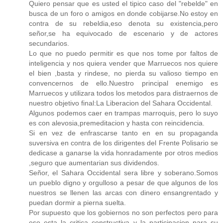
Quiero pensar que es usted el tipico caso del "rebelde" en
busca de un foro o amigos en donde cobijarse.No estoy en
contra de su rebeldia,eso denota su existencia,pero
señor,se ha equivocado de escenario y de actores
secundarios.
Lo que no puedo permitir es que nos tome por faltos de
inteligencia y nos quiera vender que Marruecos nos quiere
el bien ,basta y rindese, no pierda su valioso tiempo en
convencernos de ello.Nuestro principal enemigo es
Marruecos y utilizara todos los metodos para distraernos de
nuestro objetivo final:La Liberacion del Sahara Occidental.
Algunos podemos caer en trampas marroquis, pero lo suyo
es con alevosia,premeditacion y hasta con reincidencia.
Si en vez de enfrascarse tanto en en su propaganda
suversiva en contra de los dirigentes del Frente Polisario se
dedicase a ganarse la vida honradamente por otros medios
,seguro que aumentarian sus dividendos.
Señor, el Sahara Occidental sera libre y soberano.Somos
un pueblo digno y orgulloso a pesar de que algunos de los
nuestros se llenen las arcas con dinero ensangrentado y
puedan dormir a pierna suelta.
Por supuesto que los gobiernos no son perfectos pero para
eso esta la critica constructiva y la participacion para su