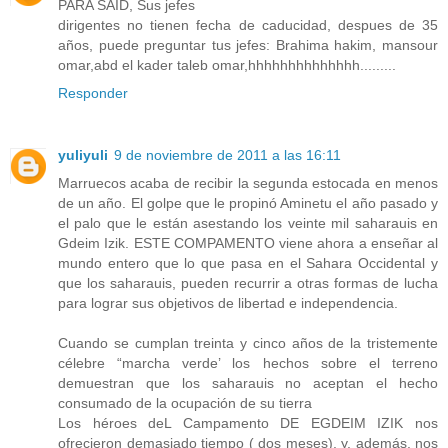
PARA SAID, Sus jefes
dirigentes no tienen fecha de caducidad, despues de 35
años, puede preguntar tus jefes: Brahima hakim, mansour
omar,abd el kader taleb omar,hhhhhhhhhhhhhh.........
Responder
yuliyuli
9 de noviembre de 2011 a las 16:11
Marruecos acaba de recibir la segunda estocada en menos
de un año. El golpe que le propinó Aminetu el año pasado y
el palo que le están asestando los veinte mil saharauis en
Gdeim Izik. ESTE COMPAMENTO viene ahora a enseñar al
mundo entero que lo que pasa en el Sahara Occidental y
que los saharauis, pueden recurrir a otras formas de lucha
para lograr sus objetivos de libertad e independencia.
Cuando se cumplan treinta y cinco años de la tristemente
célebre “marcha verde’ los hechos sobre el terreno
demuestran que los saharauis no aceptan el hecho
consumado de la ocupación de su tierra
Los héroes deL Campamento DE EGDEIM IZIK nos
ofrecieron demasiado tiempo ( dos meses), y, además, nos