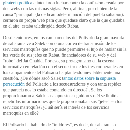
piratería política
e intentaron luchar contra la confusion creada por
dos webs con las mismas siglas. Pero, al final, por el bien
de la
causa “principal” (la de la autodeterminación del pueblo saharaui),
cerraron su propia web para que quedase claro que la que quedaba
en el aire, estaba teledirigida desde Rabat.
Desde entonces, en los campamentos del Polisario la gran mayoría
de saharauis ve a Salek como una correa de transmisión de los
servicios marroquíes que no puede permitirse el lujo de hablar sin la
luz verde de sus jefes en Rabat, financiadores de su web y del
“robo” del Jat Chahid.
Por eso, su protagonismo en la escena
informativa en relación con el secuestro de los tres cooperantes en
los campamentos del Polisario ha planteado inevitablemente una
cuestión. ¿De dónde sacó Salek t
antos datos sobre la supuesta
persecución
del Polisario a los secuestradores y con tanta rapidez
que parecía nos lo estaba contando en directo? ¿Se los
proporcionaron a Salek sus supuestos seguidores o él se limitó a
repetir las informaciones que le proporcionaban sus “jefes” en los
servicios marroquíes?¿Cuál sería el interés de los servicios
marroquíes en ello?
El Polisario ha hablado de “traidores”, es decir, de saharauis o