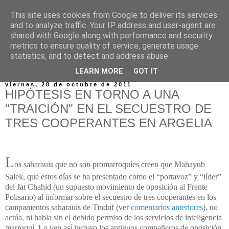
This site uses cookies from Google to deliver its services
and to analyze traffic. Your IP address and user-agent are
shared with Google along with performance and security
metrics to ensure quality of service, generate usage
statistics, and to detect and address abuse.
▼
LEARN MORE
GOT IT
viernes, 28 de octubre de 2011
HIPÓTESIS EN TORNO A UNA
"TRAICIÓN" EN EL SECUESTRO DE
TRES COOPERANTES EN ARGELIA
L
os saharauis que no son promarroquíes creen que Mahayub
Salek, que estos días se ha presentado como el “portavoz” y “líder”
del Jat Chahid (un supuesto movimiento de oposición al Frente
Polisario) al informar sobre el secuestro de tres cooperantes en los
campamentos saharauis de Tinduf (ver
comentarios anteriores
), no
actúa, ni habla sin el debido permiso de los servicios de inteligencia
marroquí. Lo ven así incluso los antiguos compañeros de oposición