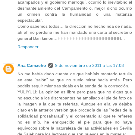
acampados y el gobierno marroquí, ocurrió lo inevitable: el
desmantelamiento del Campamento o, mejor dicho ocurrió
un crimen contra la humanidad o una matanza
espectacular.
Como sabemos todos… la dirección no hecho nda de nada,
ah ah no perdona me han mandado una carta al secretario
general Ban kimon…HHHHHHHHHHHHHHHHHHHHH…
Responder
Ana Camacho
9 de noviembre de 2011 a las 17:03
No me había dado cuenta de que habíais montado tertulia
en este "salón" ya que no suelo mirar hacia atrás. Pero
podéis seguir mientras sigáis en la senda de la corrección.
YULIYULI: La opinión es libre pero para que no digas que
no escucho a los discrepantes he ampliado el pie de foto de
la imagen a la que te referías. Aunque en ella ya dejaba
claro en la anterior versión que procedía de las "redes de la
solidaridad prosaharaui" y el comentario al que te refieres
no es mío, he enriquecido el pie para que no haya
equívocos sobre la naturaleza de las actividades en Sevilla
de Salek para los lectores que son nuevos en la materia: