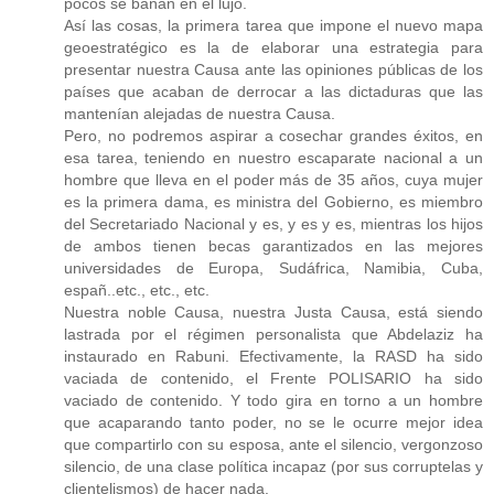
pocos se bañan en el lujo.
Así las cosas, la primera tarea que impone el nuevo mapa
geoestratégico es la de elaborar una estrategia para
presentar nuestra Causa ante las opiniones públicas de los
países que acaban de derrocar a las dictaduras que las
mantenían alejadas de nuestra Causa.
Pero, no podremos aspirar a cosechar grandes éxitos, en
esa tarea, teniendo en nuestro escaparate nacional a un
hombre que lleva en el poder más de 35 años, cuya mujer
es la primera dama, es ministra del Gobierno, es miembro
del Secretariado Nacional y es, y es y es, mientras los hijos
de ambos tienen becas garantizados en las mejores
universidades de Europa, Sudáfrica, Namibia, Cuba,
españ..etc., etc., etc.
Nuestra noble Causa, nuestra Justa Causa, está siendo
lastrada por el régimen personalista que Abdelaziz ha
instaurado en Rabuni. Efectivamente, la RASD ha sido
vaciada de contenido, el Frente POLISARIO ha sido
vaciado de contenido. Y todo gira en torno a un hombre
que acaparando tanto poder, no se le ocurre mejor idea
que compartirlo con su esposa, ante el silencio, vergonzoso
silencio, de una clase política incapaz (por sus corruptelas y
clientelismos) de hacer nada.