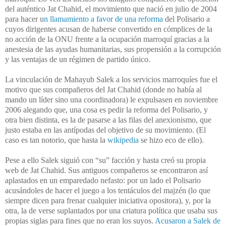
del auténtico Jat Chahid, el movimiento que nació en julio de 2004
para hacer u
n llamamiento a favor de una reforma
del Polisario a
cuyos dirigentes acusan de haberse convertido en cómplices de la
no acción de la ONU frente a la ocupación marroquí gracias a la
anestesia de las ayudas humanitarias, sus propensión a la corrupción
y las ventajas de un régimen de partido único.
La vinculación de Mahayub Salek a los servicios marroquíes fue el
motivo que sus compañeros del Jat Chahid (donde no había al
mando un líder sino una coordinadora) le expulsasen en noviembre
2006 alegando que, una cosa es pedir la reforma del Polisario, y
otra bien distinta, es la de pasarse a las filas del anexionismo, que
justo estaba en las antípodas del objetivo de su movimiento. (El
caso es tan notorio, que hasta la
wikipedia
se hizo eco de ello).
Pese a ello Salek siguió con “su” facción y hasta creó su propia
web de Jat Chahid. Sus antiguos compañeros se encontraron así
aplastados en un emparedado nefasto: por un lado el Polisario
acusándoles de hacer el juego a los tentáculos del majzén (lo que
siempre dicen para frenar cualquier iniciativa opositora), y, por la
otra, la de verse suplantados por una criatura política que usaba sus
propias siglas para fines que no eran los suyos.
Acusaron a Salek de