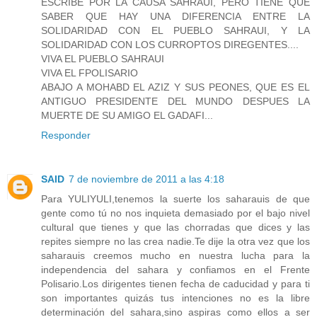
ESCRIBE POR LA CAUSA SAHRAUI, PERO TIENE QUE
SABER QUE HAY UNA DIFERENCIA ENTRE LA
SOLIDARIDAD CON EL PUEBLO SAHRAUI, Y LA
SOLIDARIDAD CON LOS CURROPTOS DIREGENTES....
VIVA EL PUEBLO SAHRAUI
VIVA EL FPOLISARIO
ABAJO A MOHABD EL AZIZ Y SUS PEONES, QUE ES EL
ANTIGUO PRESIDENTE DEL MUNDO DESPUES LA
MUERTE DE SU AMIGO EL GADAFI...
Responder
SAID
7 de noviembre de 2011 a las 4:18
Para YULIYULI,tenemos la suerte los saharauis de que
gente como tú no nos inquieta demasiado por el bajo nivel
cultural que tienes y que las chorradas que dices y las
repites siempre no las crea nadie.Te dije la otra vez que los
saharauis creemos mucho en nuestra lucha para la
independencia del sahara y confiamos en el Frente
Polisario.Los dirigentes tienen fecha de caducidad y para ti
son importantes quizás tus intenciones no es la libre
determinación del sahara,sino aspiras como ellos a ser