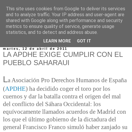
This site uses cookies from Google to deliver its services
and to analyze traffic. Your IP address and user-agent are
shared with Google along with performance and security
metrics to ensure quality of service, generate usage
statistics, and to detect and address abuse.
▼
LEARN MORE
GOT IT
martes, 12 de abril de 2011
LA APDHE EXIGE CUMPLIR CON EL
PUEBLO SAHARAUI
L
a Asociación Pro Derechos Humanos de España
(
APDHE
) ha decidido coger el toro por los
cuernos y dar la batalla contra el origen del mal
del conflicto del Sáhara Occidental: los
equívocamente llamados acuerdos de Madrid con
los que el último gobierno de la dictadura del
general Francisco Franco simuló haber zanjado su