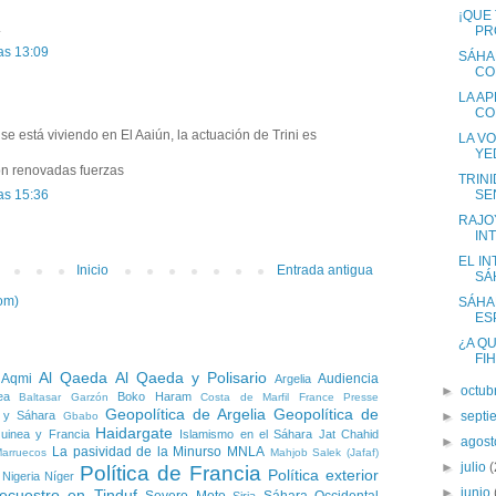
¡QUE 
.
PR
as 13:09
SÁHA
CO
LA AP
CO
se está viviendo en El Aaiún, la actuación de Trini es
LA V
YE
on renovadas fuerzas
TRINI
SE
as 15:36
RAJO
IN
EL I
Inicio
Entrada antigua
SÁ
om)
SÁHA
ES
¿A QU
FI
Al Qaeda
Al Qaeda y Polisario
 Aqmi
Audiencia
Argelia
►
octub
ea
Boko Haram
Baltasar Garzón
Costa de Marfil
France Presse
Geopolítica de Argelia
Geopolítica de
►
sept
 y Sáhara
Gbabo
Haidargate
uinea y Francia
Islamismo en el Sáhara
Jat Chahid
►
agos
La pasividad de la Minurso
MNLA
Marruecos
Mahjob Salek (Jafaf)
►
julio
(
Política de Francia
Política exterior
Nigeria
Níger
►
junio
ecuestro en Tinduf