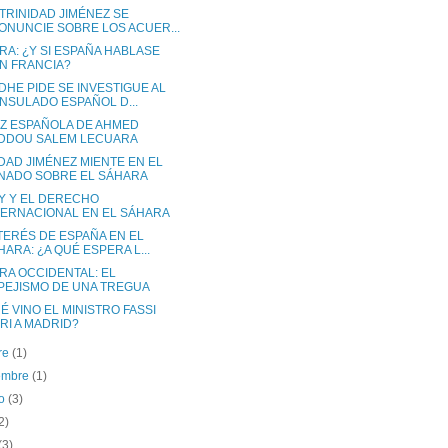
TRINIDAD JIMÉNEZ SE
ONUNCIE SOBRE LOS ACUER...
RA: ¿Y SI ESPAÑA HABLASE
N FRANCIA?
DHE PIDE SE INVESTIGUE AL
NSULADO ESPAÑOL D...
OZ ESPAÑOLA DE AHMED
DDOU SALEM LECUARA
DAD JIMÉNEZ MIENTE EN EL
NADO SOBRE EL SÁHARA
Y Y EL DERECHO
TERNACIONAL EN EL SÁHARA
NTERÉS DE ESPAÑA EN EL
HARA: ¿A QUÉ ESPERA L...
RA OCCIDENTAL: EL
PEJISMO DE UNA TREGUA
É VINO EL MINISTRO FASSI
HRI A MADRID?
re
(1)
iembre
(1)
to
(3)
2)
(3)