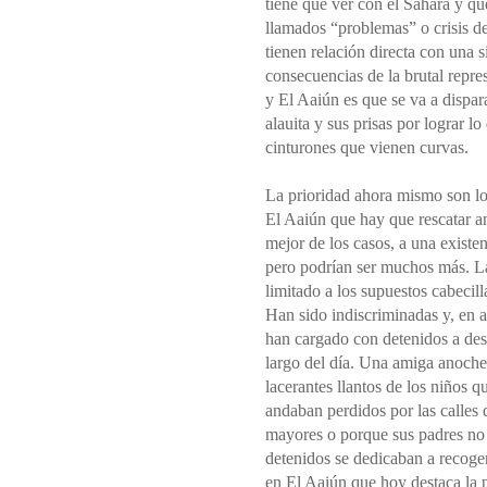
tiene que ver con el Sáhara y qu
llamados “problemas” o crisis de 
tienen relación directa con una 
consecuencias de la brutal repr
y El Aaiún es que se va a dispar
alauita y sus prisas por lograr 
cinturones que vienen curvas.
La prioridad ahora mismo son lo
El Aaiún que hay que rescatar an
mejor de los casos, a una exist
pero podrían ser muchos más. La
limitado a los supuestos cabecill
Han sido indiscriminadas y, en a
han cargado con detenidos a dest
largo del día. Una amiga anoche
lacerantes llantos de los niños q
andaban perdidos por las calles
mayores o porque sus padres no 
detenidos se dedicaban a recoger
en El Aaiún que hoy destaca la p