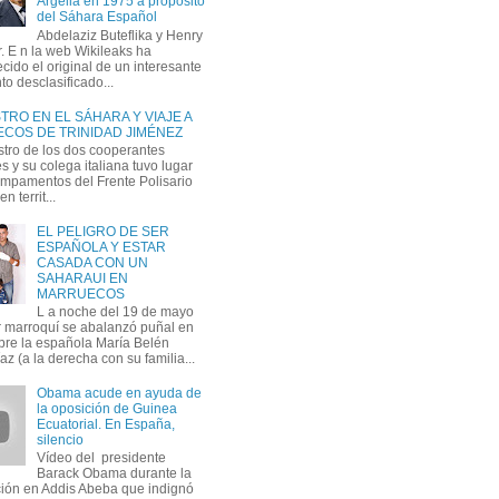
Argelia en 1975 a propósito
del Sáhara Español
Abdelaziz Buteflika y Henry
. E n la web Wikileaks ha
cido el original de un interesante
o desclasificado...
RO EN EL SÁHARA Y VIAJE A
COS DE TRINIDAD JIMÉNEZ
stro de los dos cooperantes
 y su colega italiana tuvo lugar
ampamentos del Frente Polisario
n territ...
EL PELIGRO DE SER
ESPAÑOLA Y ESTAR
CASADA CON UN
SAHARAUI EN
MARRUECOS
L a noche del 19 de mayo
ar marroquí se abalanzó puñal en
re la española María Belén
z (a la derecha con su familia...
Obama acude en ayuda de
la oposición de Guinea
Ecuatorial. En España,
silencio
Vídeo del presidente
Barack Obama durante la
ción en Addis Abeba que indignó