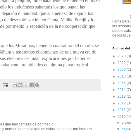
l Sáhara peligran, inmediatamente le retuercen el brazo
ólo los indefensos saharauis los que pagan las
 dejación e inanidad: que si amenaza de dejar a los
 de desestabilización en Ceuta, Melila, Perejil y lo
Firma para
 de por medio la repetición de la no cooperación que
las respons
pueblo saha
de los Acue
l que los Moratinos, tienen la cuadratura del círculo: se
Archivo del
áhara y tendremos el comienzo de una nueva era de
►
2023
(3)
us electores les pidan explicaciones por haberles
►
2022
(1)
modamente prejubilados en alguna playa tropical.
►
2020
(2)
►
2016
(3)
►
2015
(2)
►
2014
(7)
►
2013
(2
►
2012
(3
►
2011
(2
▼
2010
(4
►
dici
es que hay carnaza de por medio.
ión y mucho dolor es lo que en estos momentos me impiden
▼
novi