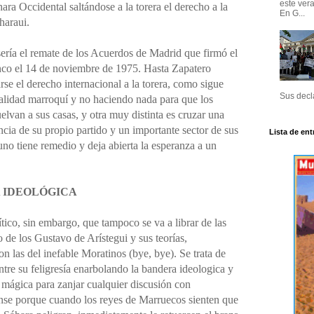
este ver
ara Occidental saltándose a la torera el derecho a la
En G...
haraui.
ería el remate de los Acuerdos de Madrid que firmó el
nco el 14 de noviembre de 1975.
Hasta Zapatero
se el derecho internacional a la torera, como sigue
Sus decla
alidad marroquí y no haciendo nada para que los
elvan a sus casas, y otra muy distinta es cruzar una
encia de su propio partido y un importante sector de sus
Lista de ent
uno tiene remedio y deja abierta la esperanza a un
 IDEOLÓGICA
tico, sin embargo, que tampoco se va a librar de las
o de los Gustavo de Arístegui y sus teorías,
 las del inefable Moratinos (bye, bye). Se trata de
entre su feligresía enarbolando la bandera ideologica y
 mágica para zanjar cualquier discusión con
nse porque cuando los reyes de Marruecos sienten que