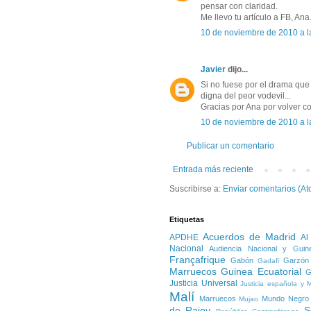
pensar con claridad.
Me llevo tu artículo a FB, Ana
10 de noviembre de 2010 a l
Javier
dijo...
Si no fuese por el drama que 
digna del peor vodevil...
Gracias por Ana por volver c
10 de noviembre de 2010 a l
Publicar un comentario
Entrada más reciente
Suscribirse a:
Enviar comentarios (At
Etiquetas
Acuerdos de Madrid
APDHE
Al
Nacional
Audiencia Nacional y Guin
Françafrique
Gabón
Garzón
Gadafi
Marruecos
Guinea Ecuatorial
G
Justicia Universal
Justicia española y 
Malí
Marruecos
Mundo Negro
Mujao
de Rajoy
S