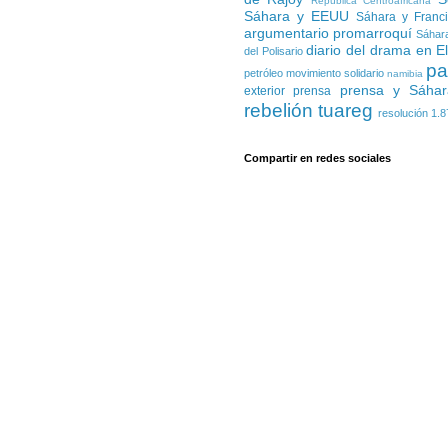
República Centroafricana
Sáhara y EEUU
Sáhara y Franc
argumentario promarroquí
Sáhara
diario del drama en E
del Polisario
pa
petróleo
movimiento solidario
namibia
prensa y Sáhar
exterior
prensa
rebelión tuareg
resolución 1.8
Compartir en redes sociales