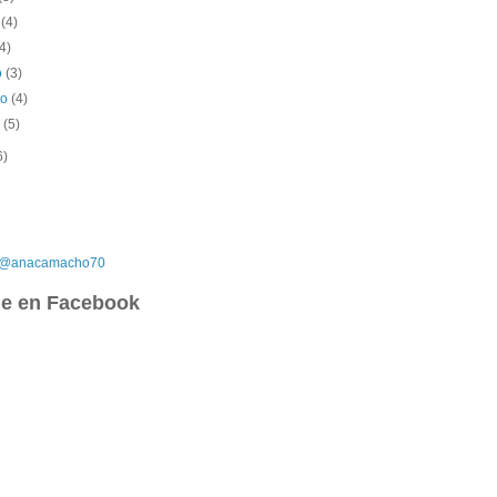
o
(4)
(4)
o
(3)
ro
(4)
o
(5)
6)
r @anacamacho70
e en Facebook