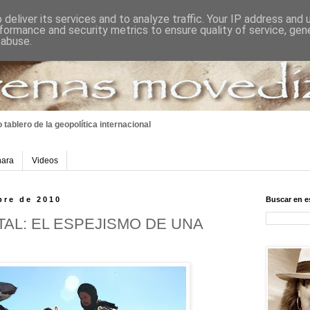
deliver its services and to analyze traffic. Your IP address and
formance and security metrics to ensure quality of service, ge
 abuse.
 tablero
de la geopolítica internacional
hara
Videos
bre de 2010
Buscar en e
AL: EL ESPEJISMO DE UNA