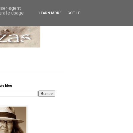
 user-agent
nerate usage
LEARN MORE
GOT IT
ste blog