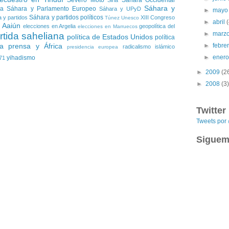
Severo Moto
Sáhara Occidental
Siria
Sáhara y
ia
Sáhara y Parlamento Europeo
Sáhara y UPyD
►
may
Sáhara y partidos políticos
 y partidos
XIII Congreso
Túnez
Unesco
►
abril
l Aaiún
elecciones en Argelia
geopolítica del
elecciones en Marruecos
►
marz
rtida saheliana
política de Estados Unidos
política
►
febre
a
prensa y África
radicalismo islámico
presidencia europea
►
ener
yihadismo
71
►
2009
(2
►
2008
(3)
Twitter
Tweets po
Siguem