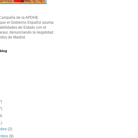
Campaña de la APDHE:
 que el Gobierno Español asuma
abilidades de Estado con el
raui, denunciando la ilegalidad
rdos de Madrid.
 blog
7)
7)
9)
1)
embre
(2)
embre
(9)