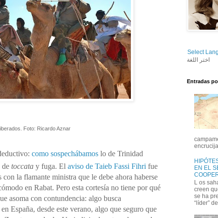
Select Lan
اختر اللغة
Entradas po
liberados. Foto: Ricardo Aznar
campamen
encrucija
deductivo:
como sospechábamos
lo de Trinidad
HIPÓTES
a de
toccata
y fuga. El
aviso de Taieb Fassi Fihri
fue
EN EL 
COOPER
 con la flamante ministra que le debe ahora haberse
L os sah
cómodo en Rabat. Pero esta cortesía no tiene por qué
creen qu
se ha pr
que asoma con contundencia: algo busca
“líder” de
n España, desde este verano, algo que seguro que