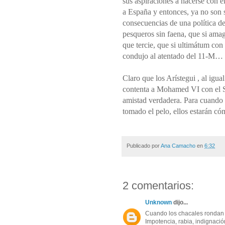
sus aspiraciones a hacerse con e
a España y entonces, ya no son s
consecuencias de una política de
pesqueros sin faena, que si
amago
que tercie, que si ultimátum con
condujo al atentado del 11-M…
Claro que los Arístegui , al igua
contenta a Mohamed VI con el S
amistad verdadera. Para cuando s
tomado el pelo, ellos estarán có
Publicado por
Ana Camacho
en
6:32
2 comentarios:
Unknown
dijo...
Cuando los chacales rondan 
Impotencia, rabia, indignac