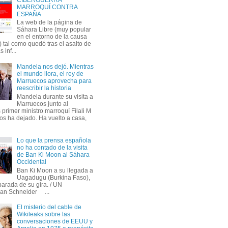
MARROQUÍ CONTRA
ESPAÑA
La web de la página de
Sáhara Libre (muy popular
en el entorno de la causa
 tal como quedó tras el asalto de
s inf...
Mandela nos dejó. Mientras
el mundo llora, el rey de
Marruecos aprovecha para
reescribir la historia
Mandela durante su visita a
Marruecos junto al
primer ministro marroquí Filali M
os ha dejado. Ha vuelto a casa,
Lo que la prensa española
no ha contado de la visita
de Ban Ki Moon al Sáhara
Occidental
Ban Ki Moon a su llegada a
Uagadugu (Burkina Faso),
parada de su gira. / UN
an Schneider ...
El misterio del cable de
Wikileaks sobre las
conversaciones de EEUU y