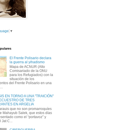
guage
▼
pulares
El Frente Polisario declara
la guerra al yihadismo
Mapa de ACNUR (Alto
Comisariado de la ONU
para los Refugiados) con la
situación de los
tos del Frente Polisario en una
...
IS EN TORNO A UNA "TRAICIÓN"
SECUESTRO DE TRES
ANTES EN ARGELIA
arauis que no son promarroquíes
e Mahayub Salek, que estos días
esentado como el “portavoz” y
l Jat C...
CIBERGUERRA