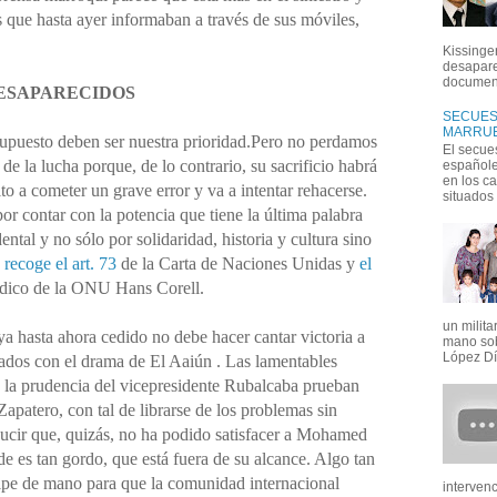
s que hasta ayer informaban a través de sus móviles,
Kissinger
desapare
document
ESAPARECIDOS
SECUEST
MARRUE
 supuesto deben ser nuestra prioridad.Pero no perdamos
El secue
 de la lucha porque, de lo contrario, su sacrificio habrá
españoles
en los c
o a cometer un grave error y va a intentar rehacerse.
situados e
or contar con la potencia que tiene la última palabra
ntal y no sólo por solidaridad, historia y cultura sino
 recoge el art. 73
de la Carta de Naciones Unidas y
el
ídico de la ONU Hans Corell.
un milit
a hasta ahora cedido no debe hacer cantar victoria a
mano sob
López Día
ados con el drama de El Aaiún . Las lamentables
 la
prudencia del vicepresidente Rubalcaba prueban
Zapatero, con tal de librarse de los problemas sin
ducir que, quizás, no ha podido satisfacer a Mohamed
e es tan gordo, que está fuera de su alcance. Algo tan
lpe de mano para que la comunidad internacional
interven