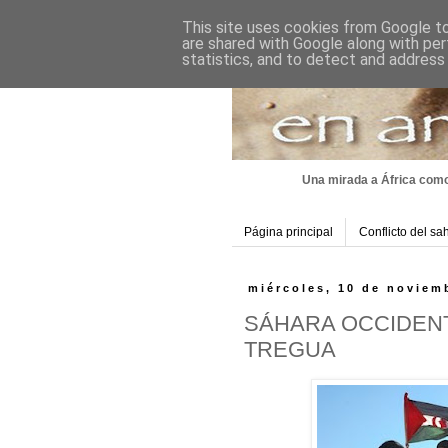
This site uses cookies from Google to 
are shared with Google along with per
statistics, and to detect and address
Una mirada a África como
Página principal
Conflicto del sa
miércoles, 10 de noviem
SÁHARA OCCIDENT
TREGUA