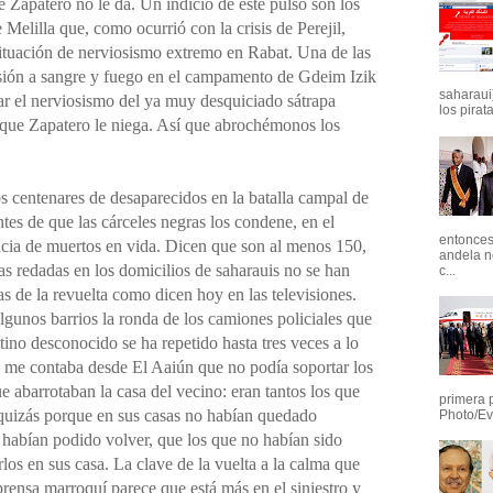
e Zapatero no le da. Un indicio de este pulso son los
Melilla que, como ocurrió con la crisis de Perejil,
situación de nerviosismo extremo en Rabat. Una de las
esión a sangre y fuego en el campamento de Gdeim Izik
saharaui)
ar el nerviosismo del ya muy desquiciado sátrapa
los pirata
lo que Zapatero le niega. Así que abrochémonos los
s centenares de desaparecidos en la batalla campal de
tes de que las cárceles negras los condene, en el
entonces 
encia de muertos en vida. Dicen que son al menos 150,
andela n
s redadas en los domicilios de saharauis no se han
c...
as de la revuelta como dicen hoy en las televisiones.
lgunos barrios la ronda de los camiones policiales que
ino desconocido se ha repetido hasta tres veces a lo
 me contaba desde El Aaiún que no podía soportar los
ue abarrotaban la casa del vecino: eran tantos los que
primera 
 quizás porque en sus casas no habían quedado
Photo/Ev
habían podido volver, que los que no habían sido
los en sus casa. La clave de la vuelta a la calma que
rensa marroquí parece que está más en el siniestro y