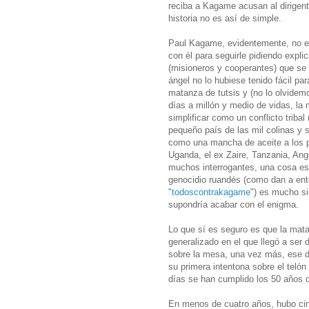
reciba a Kagame acusan al dirigent
historia no es así de simple.
Paul Kagame, evidentemente, no es
con él para seguirle pidiendo expl
(misioneros y cooperantes) que se 
ángel no lo hubiese tenido fácil pa
matanza de tutsis y (no lo olvidem
días a millón y medio de vidas, la 
simplificar como un conflicto tribal 
pequeño país de las mil colinas y s
como una mancha de aceite a los pa
Uganda, el ex Zaire, Tanzania, Ang
muchos interrogantes, una cosa es
genocidio ruandés (como dan a ent
"
todoscontrakagame
") es mucho si
supondría acabar con el enigma.
Lo que sí es seguro es que la mata
generalizado en el que llegó a ser 
sobre la mesa, una vez más, ese 
su primera intentona sobre el telón
días se han cumplido los 50 años d
En menos de cuatro años, hubo ci