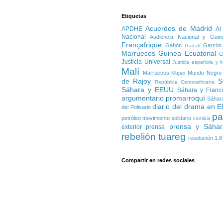
Etiquetas
Acuerdos de Madrid
APDHE
Al
Nacional
Audiencia Nacional y Guin
Françafrique
Gabón
Garzón
Gadafi
Marruecos
Guinea Ecuatorial
G
Justicia Universal
Justicia española y 
Malí
Marruecos
Mundo Negro
Mujao
de Rajoy
S
República Centroafricana
Sáhara y EEUU
Sáhara y Franc
argumentario promarroquí
Sáhara
diario del drama en E
del Polisario
pa
petróleo
movimiento solidario
namibia
prensa y Sáhar
exterior
prensa
rebelión tuareg
resolución 1.8
Compartir en redes sociales