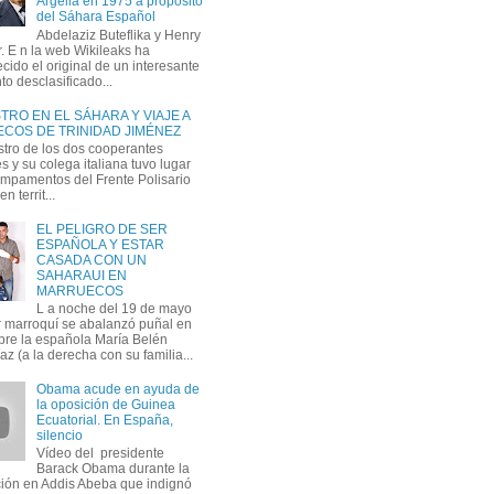
Argelia en 1975 a propósito
del Sáhara Español
Abdelaziz Buteflika y Henry
. E n la web Wikileaks ha
cido el original de un interesante
o desclasificado...
RO EN EL SÁHARA Y VIAJE A
COS DE TRINIDAD JIMÉNEZ
stro de los dos cooperantes
 y su colega italiana tuvo lugar
ampamentos del Frente Polisario
n territ...
EL PELIGRO DE SER
ESPAÑOLA Y ESTAR
CASADA CON UN
SAHARAUI EN
MARRUECOS
L a noche del 19 de mayo
ar marroquí se abalanzó puñal en
re la española María Belén
z (a la derecha con su familia...
Obama acude en ayuda de
la oposición de Guinea
Ecuatorial. En España,
silencio
Vídeo del presidente
Barack Obama durante la
ción en Addis Abeba que indignó