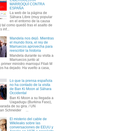
MARROQUÍ CONTRA
ESPAÑA
La web de la página de
Sáhara Libre (muy popular
en el entorno de la causa
 tal como quedó tras el asalto de
s inf...
Mandela nos dejó. Mientras
el mundo llora, el rey de
Marruecos aprovecha para
reescribir la historia
Mandela durante su visita a
Marruecos junto al
primer ministro marroquí Filali M
os ha dejado. Ha vuelto a casa,
Lo que la prensa española
no ha contado de la visita
de Ban Ki Moon al Sáhara
Occidental
Ban Ki Moon a su llegada a
Uagadugu (Burkina Faso),
parada de su gira. / UN
an Schneider ...
El misterio del cable de
Wikileaks sobre las
conversaciones de EEUU y