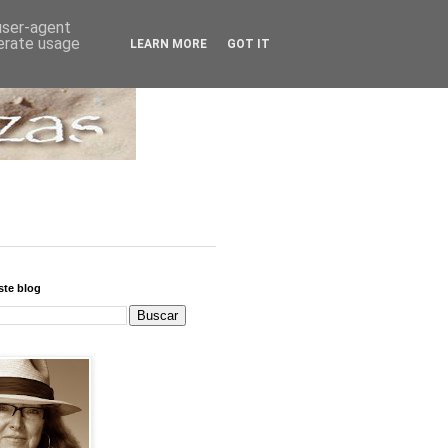
 user-agent
nerate usage
LEARN MORE
GOT IT
ste blog