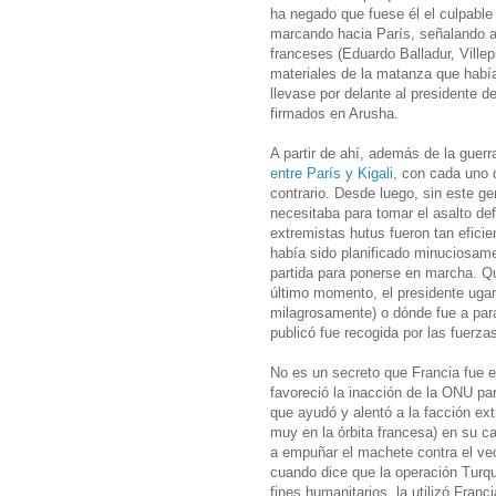
ha negado que fuese él el culpabl
marcando hacia París, señalando al 
franceses (Eduardo Balladur, Ville
materiales de la matanza que habí
llevase por delante al presidente 
firmados en Arusha.
A partir de ahí, además de la guer
entre París y Kigali,
con cada uno d
contrario. Desde luego, sin este g
necesitaba para tomar el asalto defi
extremistas hutus fueron tan eficie
había sido planificado minuciosam
partida para ponerse en marcha. Qu
último momento, el presidente uga
milagrosamente) o dónde fue a para
publicó fue recogida por las fuerza
No es un secreto que Francia fue 
favoreció la inacción de la ONU pa
que ayudó y alentó a la facción ex
muy en la órbita francesa) en su 
a empuñar el machete contra el ve
cuando dice que la operación Turqu
fines humanitarios, la utilizó Franci