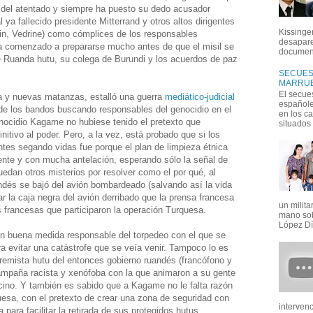
e del atentado y siempre ha puesto su dedo acusador
ya fallecido presidente Mitterrand y otros altos dirigentes
Kissinger
pin, Vedrine) como cómplices de los responsables
desapare
a comenzado a prepararse mucho antes de que el misil se
document
de Ruanda hutu, su colega de Burundi y los acuerdos de paz
SECUEST
MARRUE
El secue
ra y nuevas matanzas, estalló una guerra
mediático-judicial
españoles
e los bandos buscando responsables del genocidio en el
en los c
enocidio Kagame no hubiese tenido el pretexto que
situados e
nitivo al poder. Pero, a la vez, está probado que si los
ntes segando vidas fue porque el plan de limpieza étnica
ente y con mucha antelación, esperando sólo la señal de
edan otros misterios por resolver como el por qué, al
ndés se bajó del avión bombardeado (salvando así la vida
r la caja negra del avión derribado que la prensa francesa
un milit
s francesas que participaron la operación Turquesa.
mano sob
López Día
en buena medida responsable del torpedeo con el que se
ra evitar una catástrofe que se veía venir. Tampoco lo es
tremista hutu del entonces gobierno ruandés (francófono y
campaña racista y xenófoba con la que animaron a su gente
cino. Y también es sabido que a Kagame no le falta razón
esa, con el pretexto de crear una zona de seguridad con
interven
a para facilitar la retirada de sus protegidos hutus,