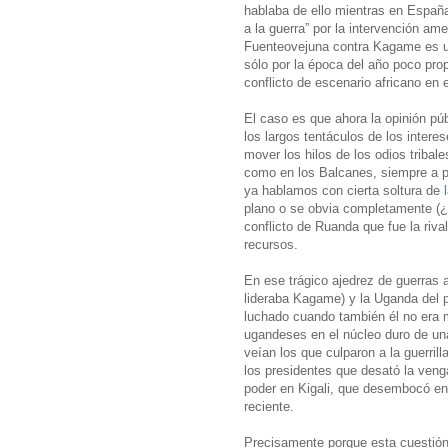
hablaba de ello mientras en España
a la guerra” por la intervención am
Fuenteovejuna contra Kagame es una
sólo por la época del año poco prop
conflicto de escenario africano en
El caso es que ahora la opinión p
los largos tentáculos de los inter
mover los hilos de los odios tribale
como en los Balcanes, siempre a pu
ya hablamos con cierta soltura de
plano o se obvia completamente (¿p
conflicto de Ruanda que fue la riva
recursos.
En ese trágico ajedrez de guerras af
lideraba Kagame) y la Uganda del 
luchado cuando también él no era má
ugandeses en el núcleo duro de un
veían los que culparon a la guerril
los presidentes que desató la veng
poder en Kigali, que desembocó en 
reciente.
Precisamente porque esta cuestión