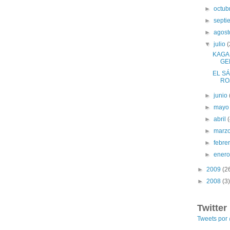
►
octub
►
sept
►
agos
▼
julio
(
KAGA
GE
EL SÁ
RO
►
junio
►
may
►
abril
►
marz
►
febre
►
ener
►
2009
(2
►
2008
(3)
Twitter
Tweets po