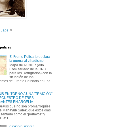
guage
▼
pulares
El Frente Polisario declara
la guerra al yihadismo
Mapa de ACNUR (Alto
Comisariado de la ONU
para los Refugiados) con la
situación de los
tos del Frente Polisario en una
...
IS EN TORNO A UNA "TRAICIÓN"
SECUESTRO DE TRES
ANTES EN ARGELIA
arauis que no son promarroquíes
e Mahayub Salek, que estos días
esentado como el “portavoz” y
l Jat C...
CIBERGUERRA