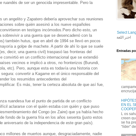
e ruandés de ser un genocida impresentable. Pero la
 un angelito y Zapatero debería aprovechar sus reuniones
icaciones sobre quién asesinó a los nueve españoles
convirtieron en testigos incómodos.
Pero dicho esto, un
Select Lan
ra sobrevivir a una guerra que se desencadenó con la
اختر اللغة
os) también hutus, que en abril de 1994 se llevó en pocos
mayoría a golpe de machete. A partir de ahí lo que se suele
Entradas po
(es, decir, una guerra civil) traspasó las fronteras del
e convirtió en un conflicto internacional que se extendió
íses vecinos e implicó a otros, no fronterizos (Burundi,
ola, etc). Pero, aunque esta es todavía una historia con
 segura: convertir a Kagame en el único responsable del
ender los resumidos antecedentes del
mplificar. Es más, tener la certeza absoluta de que así fue,
campamen
encrucija
HIPÓTES
nza ruandesa fue el punto de partida de un conflicto
EN EL 
difícil aclararse con el quién estaba con quién y que puso
COOPER
desmembramiento del Congo (ex Zaire) que ya había hecho
L os sah
 de fondo de la guerra fría en los años sesenta (justo estos
creen qu
se ha pr
e aniversario de la independencia de este gran país).
“líder” de
nco millones de muertos aunque, desgraciadamente, nadie