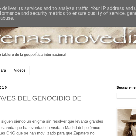
deliver its services and to analyze traffic. Your IP address and
formance and security metrics to ensure quality of service, ge
 abuse.
 tablero
de la geopolítica internacional
hara
Videos
2010
Buscar en e
AVES DEL GENOCIDIO DE
siguen siendo un enigma sin resolver que levanta grandes
lvareda que ha levantado la visita a Madrid del polémico
Las ONG que se han movilizado para que Zapatero no