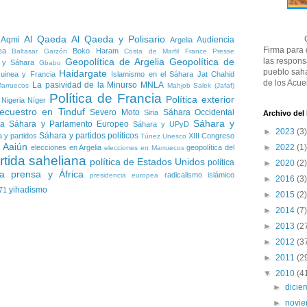
Al Qaeda
Al Qaeda y Polisario
 Aqmi
Audiencia
Argelia
Firma para
ea
Boko Haram
Baltasar Garzón
Costa de Marfil
France Presse
las respons
Geopolítica de Argelia
Geopolítica de
 y Sáhara
Gbabo
pueblo saha
Haidargate
uinea y Francia
Islamismo en el Sáhara
Jat Chahid
de los Acue
La pasividad de la Minurso
MNLA
Marruecos
Mahjob Salek (Jafaf)
Política de Francia
Política exterior
Nigeria
Níger
ecuestro en Tinduf
Severo Moto
Sáhara Occidental
Siria
Archivo del
Sáhara y
ia
Sáhara y Parlamento Europeo
Sáhara y UPyD
►
2023
(3)
Sáhara y partidos políticos
 y partidos
XIII Congreso
Túnez
Unesco
l Aaiún
►
2022
(1)
elecciones en Argelia
geopolítica del
elecciones en Marruecos
rtida saheliana
política de Estados Unidos
política
►
2020
(2)
a
prensa y África
radicalismo islámico
presidencia europea
►
2016
(3)
yihadismo
71
►
2015
(2)
►
2014
(7)
►
2013
(2
►
2012
(3
►
2011
(2
▼
2010
(4
►
dici
►
novi