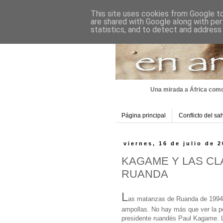
This site uses cookies from Google to 
are shared with Google along with per
statistics, and to detect and address
Una mirada a África como
Página principal
Conflicto del sa
viernes, 16 de julio de 
KAGAME Y LAS CL
RUANDA
L
as matanzas de Ruanda de 1994 
ampollas. No hay más que ver la po
presidente ruandés Paul Kagame. 