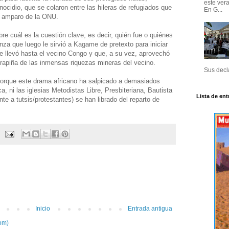
este ver
ocidio, que se colaron entre las hileras de refugiados que
En G...
l amparo de la ONU.
e cuál es la cuestión clave, es decir, quién fue o quiénes
nza que luego le sirvió a Kagame de pretexto para iniciar
e llevó hasta el vecino Congo y que, a su vez, aprovechó
rapiña de las inmensas riquezas mineras del vecino.
Sus decla
z porque este drama africano ha salpicado a demasiados
ica, ni las iglesias Metodistas Libre, Presbiteriana, Bautista
Lista de ent
nte a tutsis/protestantes) se han librado del reparto de
Inicio
Entrada antigua
om)