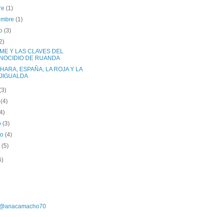
re
(1)
iembre
(1)
to
(3)
2)
ME Y LAS CLAVES DEL
NOCIDIO DE RUANDA
HARA, ESPAÑA, LA ROJA Y LA
JIGUALDA
(3)
o
(4)
(4)
o
(3)
ro
(4)
o
(5)
6)
r @anacamacho70