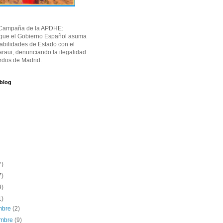
Campaña de la APDHE:
 que el Gobierno Español asuma
abilidades de Estado con el
raui, denunciando la ilegalidad
rdos de Madrid.
 blog
7)
7)
9)
1)
embre
(2)
embre
(9)