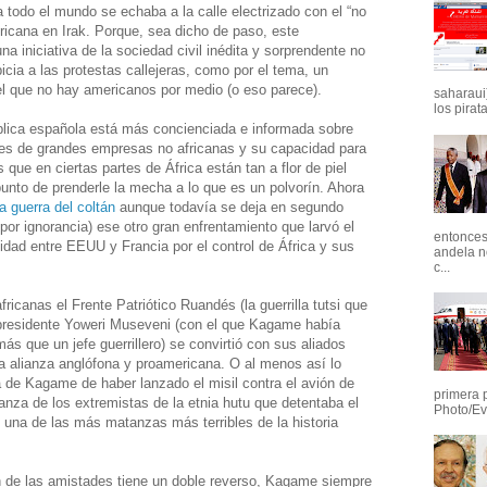
 todo el mundo se echaba a la calle electrizado con el “no
ericana en Irak. Porque, sea dicho de paso, este
 iniciativa de la sociedad civil inédita y sorprendente no
icia a las protestas callejeras, como por el tema, un
 el que no hay americanos por medio (o eso parece).
saharaui)
los pirata
ública española está más concienciada e informada sobre
eses de grandes empresas no africanas y su capacidad para
s que en ciertas partes de África están tan a flor de piel
nto de prenderle la mecha a lo que es un polvorín. Ahora
la guerra del coltán
aunque todavía se deja en segundo
or ignorancia) ese otro gran enfrentamiento que larvó el
entonces 
lidad entre EEUU y Francia por el control de África y sus
andela n
c...
ricanas el Frente Patriótico Ruandés (la guerrilla tutsi que
presidente Yoweri Museveni (con el que Kagame había
s que un jefe guerrillero) se convirtió con sus aliados
a alianza anglófona y proamericana. O al menos así lo
la de Kagame de haber lanzado el misil contra el avión de
primera 
anza de los extremistas de la etnia hutu que detentaba el
Photo/Ev
una de las más matanzas más terribles de la historia
 de las amistades tiene un doble reverso, Kagame siempre