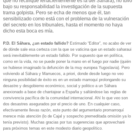
que no rectifique fehacientemente es la del Sáhara), no tuvo
bajo su responsabilidad la investigación de la supuesta
trama golpista. Pero se echa de menos que él, tan
sensibilizado como está con el problema de la vulneración
del secreto en los tribunales, hasta el momento no haya
dicho esta boca es mía.
P.D.
El Sáhara, ¿un estado fallido?
Estimado “Editor”, no acabo de ver
de dónde sale esa certeza con la que se vaticina que un estado saharaui
será inevitablemente un estado fallido. Por supuesto que en política,
como en la vida, no se puede poner la mano en el fuego por nadie (quién
se hubiese imaginado la defunción de la muy europea Yugoslavia). Pero
volviendo al Sáhara y Marruecos, a priori, donde desde luego no veo
ninguna posibilidad de éxito es en un estado marroquí prolongando su
desastre y desgobierno económico, social y politico a un Sáhara
anexionado a base de chantajear a España y saltándose las reglas de
convivencia pacífica de la comunidad internacional. Ahí lo que veo son
dos desastres asegurados por el precio de uno. En cualquier caso,
efectivamente llevas razón, este punto del argumentario promarroquí
merece más atención (lo de Cajal y sospecho premeditada omisión ya lo
tenía previsto). Muchas gracias por tus sugerencias que aprovecharé
para próximos temas en este modesto diario geopolítico.