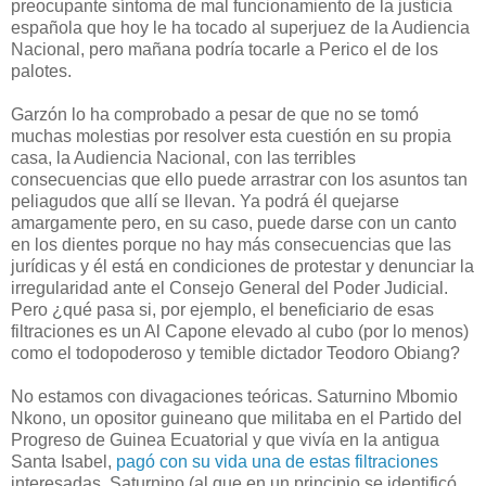
preocupante síntoma de mal funcionamiento de la justicia
española que hoy le ha tocado al superjuez de la Audiencia
Nacional, pero mañana podría tocarle a Perico el de los
palotes.
Garzón lo ha comprobado a pesar de que no se tomó
muchas molestias por resolver esta cuestión en su propia
casa, la Audiencia Nacional, con las terribles
consecuencias que ello puede arrastrar con los asuntos tan
peliagudos que allí se llevan. Ya podrá él quejarse
amargamente pero, en su caso, puede darse con un canto
en los dientes porque no hay más consecuencias que las
jurídicas y él está en condiciones de protestar y denunciar la
irregularidad ante el Consejo General del Poder Judicial.
Pero ¿qué pasa si, por ejemplo, el beneficiario de esas
filtraciones es un Al Capone elevado al cubo (por lo menos)
como el todopoderoso y temible dictador Teodoro Obiang?
No estamos con divagaciones teóricas. Saturnino Mbomio
Nkono, un opositor guineano que militaba en el Partido del
Progreso de Guinea Ecuatorial y que vivía en la antigua
Santa Isabel,
pagó con su vida una de estas filtraciones
interesadas. Saturnino (al que en un principio se identificó