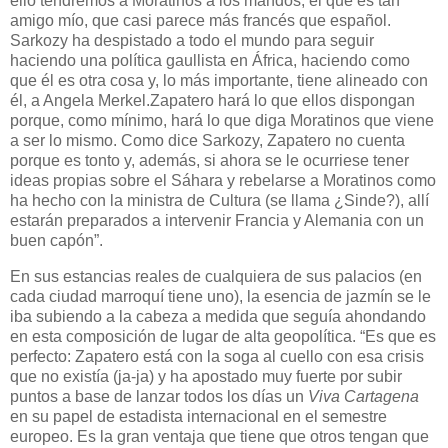
ello tendremos a Moratinos a los mandos, él que es tan
amigo mío, que casi parece más francés que español.
Sarkozy ha despistado a todo el mundo para seguir
haciendo una política gaullista en África, haciendo como
que él es otra cosa y, lo más importante, tiene alineado con
él, a Angela Merkel.
Zapatero hará lo que ellos dispongan
porque, como mínimo, hará lo que diga Moratinos que viene
a ser lo mismo. Como dice Sarkozy, Zapatero no cuenta
porque es tonto y, además, si ahora se le ocurriese tener
ideas propias sobre el Sáhara y rebelarse a Moratinos como
ha hecho con la ministra de Cultura (se llama ¿Sinde?), allí
estarán preparados a intervenir Francia y Alemania con un
buen capón”.
En sus estancias reales de cualquiera de sus palacios (en
cada ciudad marroquí tiene uno), la esencia de jazmín se le
iba subiendo a la cabeza a medida que seguía ahondando
en esta composición de lugar de alta geopolítica. “Es que es
perfecto: Zapatero está con la soga al cuello con esa crisis
que no existía (ja-ja) y ha apostado muy fuerte por subir
puntos a base de lanzar todos los días un
Viva Cartagena
en su papel de estadista internacional en el semestre
europeo. Es la gran ventaja que tiene que otros tengan que