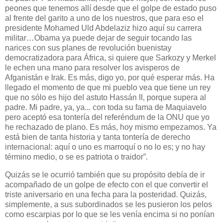
peones que tenemos allí desde que el golpe de estado puso
al frente del garito a uno de los nuestros, que para eso el
presidente Mohamed Uld Abdelaziz hizo aquí su carrera
militar…Obama ya puede dejar de seguir tocando las
narices con sus planes de revolución buenista
y
democratizadora para África, si quiere que Sarkozy y Merkel
le echen una mano para resolver los avisperos de
Afganistán e Irak. Es más, digo yo, por qué esperar más. Ha
llegado el momento de que mi pueblo vea que tiene un rey
que no sólo es hijo del astuto Hassán II, porque supera al
padre. Mi padre, ya, ya... con toda su fama de Maquiavelo
pero aceptó esa tontería del referéndum de la ONU que yo
he rechazado de plano. Es más, hoy mismo empezamos. Ya
está bien de tanta historia y tanta tontería de derecho
internacional: aquí o uno es marroquí o no lo es; y no hay
término medio, o se es patriota o traidor”.
Quizás se le ocurrió también que su propósito debía de ir
acompañado de un golpe de efecto con el que convertir el
triste aniversario en una fecha para la posteridad. Quizás,
simplemente, a sus subordinados se les pusieron los pelos
como escarpias por lo que se les venía encima si no ponían