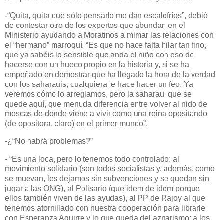
-“Quita, quita que sólo pensarlo me dan escalofríos”, debió
de contestar otro de los expertos que abundan en el
Ministerio ayudando a Moratinos a mimar las relaciones con
el “hermano” marroquí. “Es que no hace falta hilar tan fino,
que ya sabéis lo sensible que anda el niño con eso de
hacerse con un hueco propio en la historia y, si se ha
empeñado en demostrar que ha llegado la hora de la verdad
con los saharauis, cualquiera le hace hacer un feo. Ya
veremos cómo lo arreglamos, pero la saharaui que se
quede aquí, que menuda diferencia entre volver al nido de
moscas de donde viene a vivir como una reina opositando
(de opositora, claro) en el primer mundo”.
-¿“No habrá problemas?”
- “Es una loca, pero lo tenemos todo controlado: al
movimiento solidario (son todos socialistas y, además, como
se muevan, les dejamos sin subvenciones y se quedan sin
jugar a las ONG), al Polisario (que idem de idem porque
ellos también viven de las ayudas), al PP de Rajoy al que
tenemos atornillado con nuestra cooperación para librarle
con Esperanza Aguirre y lo que queda del aznarismo; a los