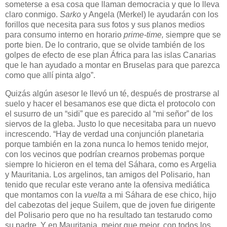
someterse a esa cosa que llaman democracia y que lo lleva
claro conmigo.
Sarko
y Angela (Merkel) le ayudarán con los
forillos que necesita para sus fotos y sus planos medios
para consumo interno en horario
prime-time,
siempre que se
porte bien. De lo contrario, que se olvide también de los
golpes de efecto de ese plan África para las islas Canarias
que le han ayudado a montar en Bruselas para que parezca
como que allí pinta algo”.
Quizás algún asesor le llevó un té, después de prostrarse al
suelo y hacer el besamanos ese que dicta el protocolo con
el susurro de un “sidi” que es parecido al “mi señor” de los
siervos de la gleba. Justo lo que necesitaba para un nuevo
increscendo. “Hay de verdad una conjunción planetaria
porque también en la zona nunca lo hemos tenido mejor,
con los vecinos que podrían crearnos probemas porque
siempre lo hicieron en el tema del Sáhara, como es Argelia
y Mauritania. Los argelinos, tan amigos del Polisario, han
tenido que recular este verano ante la ofensiva mediática
que montamos con la
vuelta
a mi Sáhara de ese chico, hijo
del cabezotas del jeque Suilem, que de joven fue dirigente
del Polisario pero que no ha resultado tan testarudo como
su padre. Y en Mauritania, mejor que mejor, con todos los