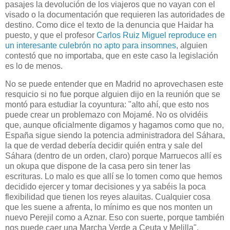
pasajes la devolución de los viajeros que no vayan con el
visado o la documentación que requieren las autoridades de
destino. Como dice el texto de la denuncia que Haidar ha
puesto, y que el profesor
Carlos Ruiz Miguel reproduce en
un interesante culebrón no apto para insomnes
, alguien
contestó que no importaba, que en este caso la legislación
es lo de menos.
No se puede entender que en Madrid no aprovechasen este
resquicio si no fue porque alguien dijo en la reunión que se
montó para estudiar la coyuntura: "alto ahí, que esto nos
puede crear un problemazo con Mojamé. No os olvidéis
que, aunque oficialmente digamos y hagamos como que no,
España sigue siendo la potencia administradora del Sáhara,
la que de verdad debería decidir quién entra y sale del
Sáhara (dentro de un orden, claro) porque Marruecos allí es
un okupa que dispone de la casa pero sin tener las
escrituras. Lo malo es que allí se lo tomen como que hemos
decidido ejercer y tomar decisiones y ya sabéis la poca
flexibilidad que tienen los reyes alauitas. Cualquier cosa
que les suene a afrenta, lo mínimo es que nos monten un
nuevo Perejil como a Aznar. Eso con suerte, porque también
nos puede caer una Marcha Verde a Ceuta y Melilla".