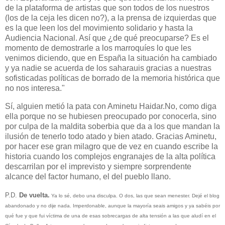
de la plataforma de artistas que son todos de los nuestros
(los de la ceja les dicen no?), a la prensa de izquierdas que
es la que leen los del movimiento solidario y hasta la
Audiencia Nacional. Así que ¿de qué preocuparse? Es el
momento de demostrarle a los marroquíes lo que les
venimos diciendo, que en España la situación ha cambiado
y ya nadie se acuerda de los saharauis gracias a nuestras
sofisticadas políticas de borrado de la memoria histórica que
no nos interesa."
Sí, alguien metió la pata con Aminetu Haidar.
No, como diga
ella porque no se hubiesen preocupado por conocerla, sino
por culpa de la maldita soberbia que da a los que mandan la
ilusión de tenerlo todo atado y bien atado. Gracias Aminetu,
por hacer ese gran milagro que de vez en cuando escribe la
historia cuando los complejos engranajes de la alta política
descarrilan por el imprevisto y siempre sorprendente
alcance del factor humano, el del pueblo llano.
P.D.
De vuelta.
Ya lo sé, debo una disculpa. O dos, las que sean menester. Dejé el blog
abandonado y no dije nada. Imperdonable, aunque la mayoría seais amigos y ya sabéis por
qué fue y que fui víctima de una de esas sobrecargas de alta tensión a las que aludí en
el