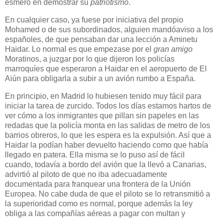
esmero en demostrar su
patriotismo
.
En cualquier caso, ya fuese por iniciativa del propio
Mohamed o de sus subordinados, alguien mandó
aviso a los
españoles, de que pensaban dar una lección a Aminetu
Haidar. Lo normal es que empezase por el
gran amigo
Moratinos, a juzgar por lo que dijeron los policías
marroquíes que esperaron a Haidar en el aeropuerto de El
Aiún para obligarla a subir a un avión rumbo a España.
En principio, en Madrid lo hubiesen tenido muy fácil para
iniciar la tarea de zurcido. Todos los días estamos hartos de
ver cómo a los inmigrantes que pillan sin papeles en las
redadas que la policía monta en las salidas de metro de los
barrios obreros, lo que les espera es la expulsión. Así que a
Haidar la podían haber devuelto haciendo como que había
llegado en patera. Ella misma se lo puso así de fácil
cuando, todavía a bordo del avión que la llevó a Canarias,
advirtió al piloto de que no iba adecuadamente
documentada para franquear una frontera de la Unión
Europea. No cabe duda de que el piloto se lo retransmitió a
la superioridad como es normal, porque además la ley
obliga a las compañías aéreas a pagar con multan y