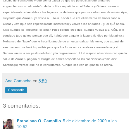
Círculo de Bellas Artes y que son la causa de que los periodistas que andamos
enganchados con el culebrón de la política española en el Sáhara y Guinea, seamos
especialmente vulnerables a los bajones de defensa que produce el exceso de estrés. Ayer,
creyendo que Aminetu ya volvía a El Aiún, decidí que era el momento de hacer caso a
Óscar y Javi (que son especialmente insistentes) y volver a las andadas . ¿Por qué ahora,
justo cuando se “resuelve” el tema? Pues porque creo que, cuando vuelva a El Aiún, si lo
consigue (que quiero pensar que sí), habrá que pagarle la factura (lo digo por Moratins) a
Mohamed del “favor” que le hace librándole de un escandalazo. Me temo, que a partir de
ese momento se hará lo posible para que los focos nunca vuelvan a encenderse y el
Sáhara vuelva a ser pasto del olvido y la tergiversación. El el respeto al sacrificio con que la
salud de Aminetu pagará el milagro de haber despertado las conciencias (como dice
Saramago) merece que no lo consintamos. Aunque sea con un granito de arena.
Ana Camacho
en
8:59
Compartir
3 comentarios:
Francisco O. Campillo
5 de diciembre de 2009 a las
10:52