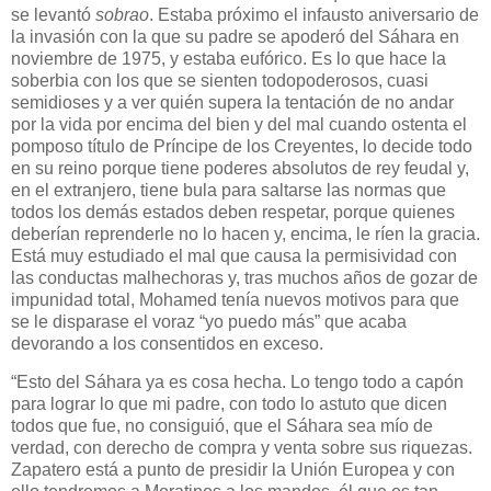
se levantó
sobrao
. Estaba próximo el infausto aniversario de
la invasión con la que su padre se apoderó del Sáhara en
noviembre de 1975, y estaba eufórico. Es lo que hace la
soberbia con los que se sienten todopoderosos, cuasi
semidioses y a ver quién supera la tentación de no andar
por la vida por encima del bien y del mal cuando ostenta el
pomposo título de Príncipe de los Creyentes, lo decide todo
en su reino porque tiene poderes absolutos de rey feudal y,
en el extranjero, tiene bula para saltarse las normas que
todos los demás estados deben respetar, porque quienes
deberían reprenderle no lo hacen y, encima, le ríen la gracia.
Está muy estudiado el mal que causa la permisividad con
las conductas malhechoras y, tras muchos años de gozar de
impunidad total, Mohamed tenía nuevos motivos para que
se le disparase el voraz “yo puedo más” que acaba
devorando a los consentidos en exceso.
“Esto del Sáhara ya es cosa hecha. Lo tengo todo a capón
para lograr lo que mi padre, con todo lo astuto que dicen
todos que fue, no consiguió, que el Sáhara sea mío de
verdad, con derecho de compra y venta sobre sus riquezas.
Zapatero está a punto de presidir la Unión Europea y con