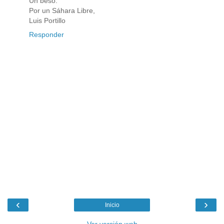
Un beso.
Por un Sáhara Libre,
Luis Portillo
Responder
‹
›
Inicio
Ver versión web