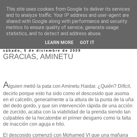
This site uses cookies from Google to deliver its services
and to analyze traffic. Your IP address and user-agent are
shared with Google along with performance and security
metrics to ensure quality of service, generate usage
statistics, and to detect and address abuse.
▼
LEARN MORE
GOT IT
sábado, 5 de diciembre de 2009
GRACIAS, AMINETU
A
lguien metió la pata con Aminetu Haidar. ¿Quién? Difícil,
decirlo porque esto ha sido como el descosido que asoma
en el calcetín, generalmente a la altura de la punta de la uña
del dedo gordo, y que sin intervención rápida de una acción
de zurcido, acaba con la viabilidad de la prenda siendo tan
culpables de la hecatombe el primer desgarro como la falta
de inacción con aguja e hilo.
El descosido comenzó con Mohamed VI que una mañana