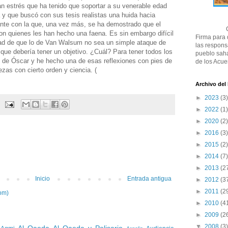
n estrés que ha tenido que soportar a su venerable edad
 y que buscó con sus tesis realistas una huida hacia
ante con la que, una vez más, se ha demostrado que el
 con quienes les han hecho una faena. Es sin embargo difícil
Firma para
lidad de que lo de Van Walsum no sea un simple ataque de
las respons
 que debería tener un objetivo. ¿Cuál? Para tener todos los
pueblo saha
 de Óscar y he hecho una de esas reflexiones con pies de
de los Acue
zas con cierto orden y ciencia. (
Archivo del
►
2023
(3)
►
2022
(1)
►
2020
(2)
►
2016
(3)
►
2015
(2)
►
2014
(7)
►
2013
(2
Inicio
Entrada antigua
►
2012
(3
►
2011
(2
om)
►
2010
(4
►
2009
(2
▼
2008
(3)