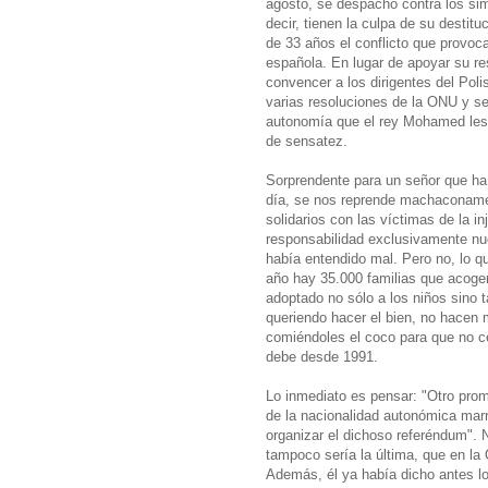
agosto, se despachó contra los sim
decir, tienen la culpa de su desti
de 33 años el conflicto que provoca
española. En lugar de apoyar su res
convencer a los dirigentes del Pol
varias resoluciones de la ONU y s
autonomía que el rey Mohamed les 
de sensatez.
Sorprendente para un señor que ha
día, se nos reprende machaconamen
solidarios con las víctimas de la in
responsabilidad exclusivamente nue
había entendido mal. Pero no, lo 
año hay 35.000 familias que acogen
adoptado no sólo a los niños sino 
queriendo hacer el bien, no hacen 
comiéndoles el coco para que no ce
debe desde 1991.
Lo inmediato es pensar: "Otro pro
de la nacionalidad autonómica marr
organizar el dichoso referéndum". 
tampoco sería la última, que en la
Además, él ya había dicho antes lo