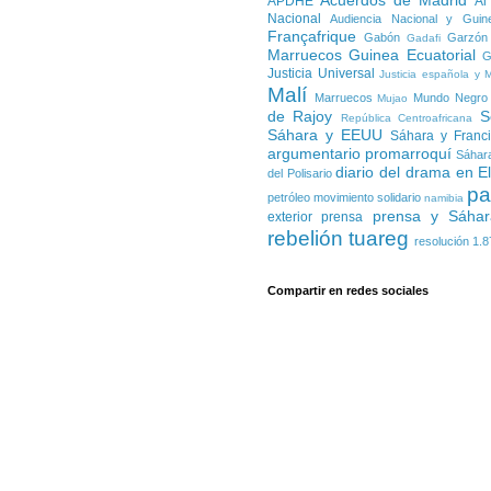
Acuerdos de Madrid
APDHE
Al
Nacional
Audiencia Nacional y Guin
Françafrique
Gabón
Garzón
Gadafi
Marruecos
Guinea Ecuatorial
G
Justicia Universal
Justicia española y 
Malí
Marruecos
Mundo Negro
Mujao
de Rajoy
S
República Centroafricana
Sáhara y EEUU
Sáhara y Franc
argumentario promarroquí
Sáhara
diario del drama en E
del Polisario
pa
petróleo
movimiento solidario
namibia
prensa y Sáhar
exterior
prensa
rebelión tuareg
resolución 1.8
Compartir en redes sociales