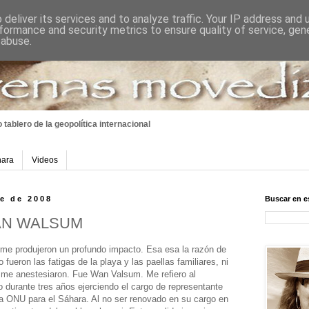
deliver its services and to analyze traffic. Your IP address and
formance and security metrics to ensure quality of service, ge
 abuse.
 tablero
de la geopolítica internacional
hara
Videos
re de 2008
Buscar en e
AN WALSUM
me produjeron un profundo impacto. Esa esa la razón de
fueron las fatigas de la playa y las paellas familiares, ni
e me anestesiaron. Fue Wan Valsum. Me refiero al
 durante tres años ejerciendo el cargo de representante
 la ONU para el Sáhara. Al no ser renovado en su cargo en