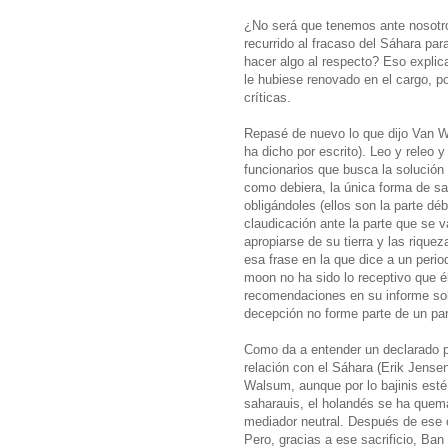
¿No será que tenemos ante nosotr
recurrido al fracaso del Sáhara pa
hacer algo al respecto? Eso explic
le hubiese renovado en el cargo, p
críticas.
Repasé de nuevo lo que dijo Van W
ha dicho por escrito). Leo y releo 
funcionarios que busca la solució
como debiera, la única forma de sa
obligándoles (ellos son la parte déb
claudicación ante la parte que se 
apropiarse de su tierra y las riqu
esa frase en la que dice a un peri
moon no ha sido lo receptivo que é
recomendaciones en su informe so
decepción no forme parte de un par
Como da a entender un declarado p
relación con el Sáhara (Erik Jense
Walsum, aunque por lo bajinis esté
saharauis, el holandés se ha quem
mediador neutral. Después de ese o
Pero, gracias a ese sacrificio, Ba