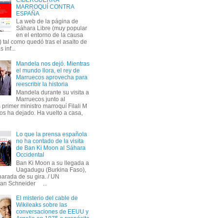
MARROQUÍ CONTRA
ESPAÑA
La web de la página de
Sáhara Libre (muy popular
en el entorno de la causa
 tal como quedó tras el asalto de
s inf...
Mandela nos dejó. Mientras
el mundo llora, el rey de
Marruecos aprovecha para
reescribir la historia
Mandela durante su visita a
Marruecos junto al
primer ministro marroquí Filali M
os ha dejado. Ha vuelto a casa,
Lo que la prensa española
no ha contado de la visita
de Ban Ki Moon al Sáhara
Occidental
Ban Ki Moon a su llegada a
Uagadugu (Burkina Faso),
parada de su gira. / UN
an Schneider ...
El misterio del cable de
Wikileaks sobre las
conversaciones de EEUU y