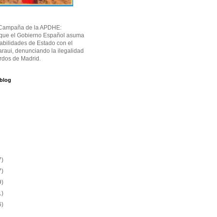
Campaña de la APDHE:
 que el Gobierno Español asuma
abilidades de Estado con el
raui, denunciando la ilegalidad
rdos de Madrid.
 blog
7)
7)
9)
1)
6)