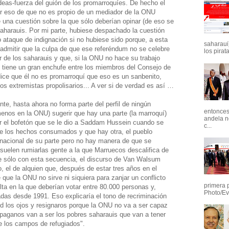
ideas-fuerza del guión de los promarroquíes. De hecho el
por eso de que no es propio de un mediador de la ONU
e una cuestión sobre la que sólo deberían opinar (de eso se
aharauis. Por mi parte, hubiese despachado la cuestión
 ataque de indignación si no hubiese sido porque, a esta
saharaui)
admitir que la culpa de que ese referéndum no se celebre
los pirata
 de los saharauis y que, si la ONU no hace su trabajo
tiene un gran enchufe entre los miembros del Consejo de
ice que él no es promarroquí que eso es un sanbenito,
los extremistas propolisarios... A ver si de verdad es así …
te, hasta ahora no forma parte del perfil de ningún
entonces 
menos en la ONU) sugerir que hay una parte (la marroquí)
andela n
bir el bofetón que se le dio a Saddam Hussein cuando se
c...
de los hechos consumados y que hay otra, el pueblo
ernacional de su parte pero no hay manera de que se
suelen rumiarlas gente a la que Marruecos descalifica de
se sólo con esta secuencia, el discurso de Van Walsum
to, el de alquien que, después de estar tres años en el
 que la ONU no sirve ni siquiera para zanjar un conflicto
primera 
ta en la que deberían votar entre 80.000 personas y,
Photo/Ev
das desde 1991. Eso explicaría el tono de recriminación
rid los ojos y resignaros porque la ONU no va a ser capaz
paganos van a ser los pobres saharauis que van a tener
de los campos de refugiados".