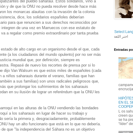
patizantes del pueblo saharaui. Estos solidarios, vino a
tución y de que la ONU no pueda resolver desde hace más
ron los monarcas alauitas con la invasión de la colonia
istencia, dice, los solidarios españoles deberían
isario para que renuncien a sus derechos reconocidos por
e integren de una vez en Marruecos con ese estatuto de
Select Lan
va a regalar como premio extraordinario por tanta prueba
اختر اللغة
 estado de alto cargo en un organismo desde el que, cada
Entradas po
te (a los ciudadanos del mundo opulento) por no ser más
justicia mundial que, por definición, siempre es
stra. Repasé de nuevo los recortes de prensa por si lo
que dijo Van Walsum es que estos miles de españoles (cada
 a niños saharauis durante el verano, familias que han
también a sus familias) son unos radicales peligrosos que,
campamen
más que prolongar los sufrimientos de los saharauis
encrucija
dan en su ilusión de lograr un referéndum que la ONU les
HIPÓTES
EN EL 
COOPER
marroquí en las alturas de la ONU vendiendo las bondades
L os sah
oquí a los saharauis en lugar de hacer su trabajo y
creen qu
No sería la primera y, desgraciadamente, probablemente
se ha pr
 ONU hay un alto funcionario que está en lo que no debería.
“líder” de
 de que "la independencia del Sáhara no es un objetivo