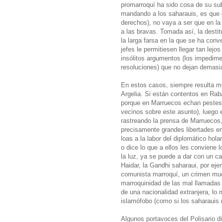
promarroquí ha sido cosa de su sub
mandando a los saharauis, es que de
derechos), no vaya a ser que en l
a las bravas. Tomada así, la desti
la larga farsa en la que se ha conv
jefes le permitiesen llegar tan lej
insólitos argumentos (los impedime
resoluciones) que no dejan demasi
En estos casos, siempre resulta m
Argelia. Si están contentos en Raba
porque en Marruecos echan pestes 
vecinos sobre este asunto), luego
rastreando la prensa de Marruecos
precisamente grandes libertades en
loas a la labor del diplomático hol
o dice lo que a ellos les conviene 
la luz, ya se puede a dar con un ca
Haidar, la Gandhi saharaui, por ej
comunista marroquí, un crimen mu
marroquinidad de las mal llamadas “
de una nacionalidad extranjera, l
islamófobo (como si los saharaui
Algunos portavoces del Polisario d