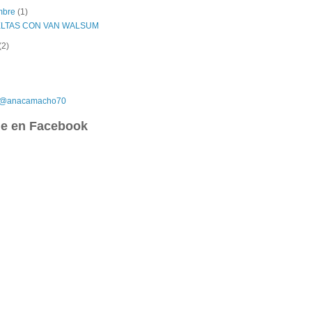
embre
(1)
ELTAS CON VAN WALSUM
(2)
r @anacamacho70
e en Facebook