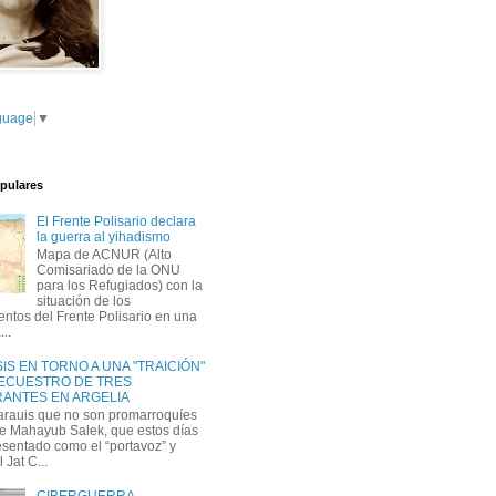
guage
▼
pulares
El Frente Polisario declara
la guerra al yihadismo
Mapa de ACNUR (Alto
Comisariado de la ONU
para los Refugiados) con la
situación de los
tos del Frente Polisario en una
...
IS EN TORNO A UNA "TRAICIÓN"
SECUESTRO DE TRES
ANTES EN ARGELIA
arauis que no son promarroquíes
e Mahayub Salek, que estos días
esentado como el “portavoz” y
l Jat C...
CIBERGUERRA