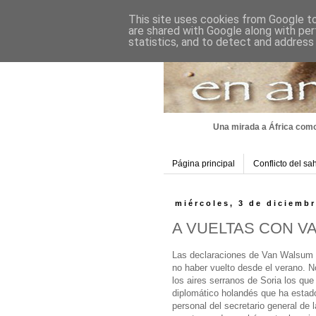
This site uses cookies from Google to 
are shared with Google along with per
statistics, and to detect and address
Una mirada a África como
Página principal
Conflicto del sa
miércoles, 3 de diciemb
A VUELTAS CON V
Las declaraciones de Van Walsum 
no haber vuelto desde el verano. No 
los aires serranos de Soria los qu
diplomático holandés que ha estado
personal del secretario general de