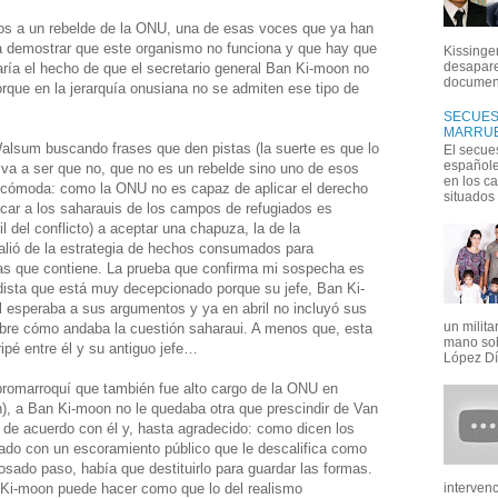
os a un rebelde de la ONU, una de esas voces que ya han
ra demostrar que este organismo no funciona y que hay que
Kissinger
desapare
aría el hecho de que el secretario general Ban Ki-moon no
document
orque en la jerarquía onusiana no se admiten ese tipo de
SECUEST
MARRUE
alsum buscando frases que den pistas (la suerte es que lo
El secue
españoles
y va a ser que no, que no es un rebelde sino uno de esos
en los c
n cómoda: como la ONU no es capaz de aplicar el derecho
situados e
car a los saharauis de los campos de refugiados es
il del conflicto) a aceptar una chapuza, la de la
valió de la estrategia de hechos consumados para
ezas que contiene. La prueba que confirma mi sospecha es
odista que está muy decepcionado porque su jefe, Ban Ki-
l esperaba a sus argumentos y ya en abril no incluyó sus
un milit
bre cómo andaba la cuestión saharaui. A menos que, esta
mano sob
ipé entre él y su antiguo jefe…
López Día
romarroquí que también fue alto cargo de la ONU en
n), a Ban Ki-moon no le quedaba otra que prescindir de Van
 de acuerdo con él y, hasta agradecido: como dicen los
ado con un escoramiento público que le descalifica como
sado paso, había que destituirlo para guardar las formas.
n Ki-moon puede hacer como que lo del realismo
interven