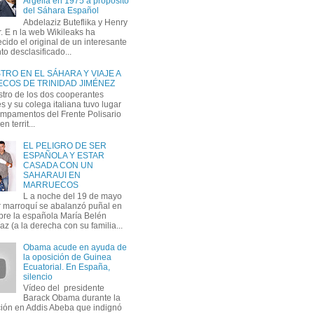
Argelia en 1975 a propósito
del Sáhara Español
Abdelaziz Buteflika y Henry
. E n la web Wikileaks ha
cido el original de un interesante
o desclasificado...
RO EN EL SÁHARA Y VIAJE A
COS DE TRINIDAD JIMÉNEZ
stro de los dos cooperantes
 y su colega italiana tuvo lugar
ampamentos del Frente Polisario
n territ...
EL PELIGRO DE SER
ESPAÑOLA Y ESTAR
CASADA CON UN
SAHARAUI EN
MARRUECOS
L a noche del 19 de mayo
ar marroquí se abalanzó puñal en
re la española María Belén
z (a la derecha con su familia...
Obama acude en ayuda de
la oposición de Guinea
Ecuatorial. En España,
silencio
Vídeo del presidente
Barack Obama durante la
ción en Addis Abeba que indignó