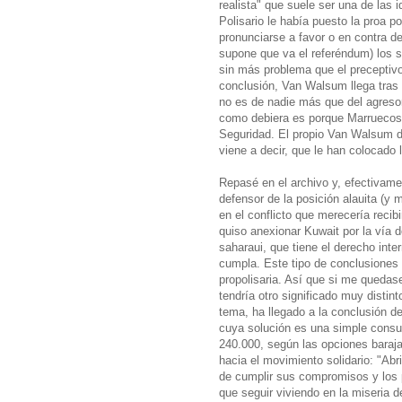
realista" que suele ser una de las 
Polisario le había puesto la proa 
pronunciarse a favor o en contra d
supone que va el referéndum) los s
sin más problema que el preceptivo
conclusión, Van Walsum llega tras 
no es de nadie más que del agresor
como debiera es porque Marruecos 
Seguridad. El propio Van Walsum d
viene a decir, que le han colocado 
Repasé en el archivo y, efectivamen
defensor de la posición alauita (y 
en el conflicto que merecería reci
quiso anexionar Kuwait por la vía 
saharaui, que tiene el derecho int
cumpla. Este tipo de conclusiones 
propolisaria. Así que si me queda
tendría otro significado muy distin
tema, ha llegado a la conclusión de
cuya solución es una simple consul
240.000, según las opciones baraja
hacia el movimiento solidario: "Ab
de cumplir sus compromisos y los 
que seguir viviendo en la miseria 