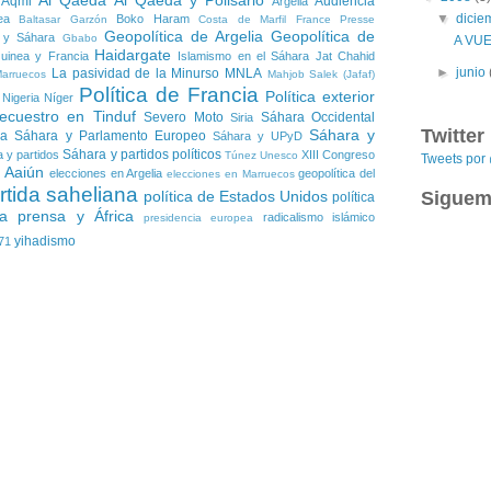
Al Qaeda
Al Qaeda y Polisario
 Aqmi
Audiencia
Argelia
▼
dici
ea
Boko Haram
Baltasar Garzón
Costa de Marfil
France Presse
Geopolítica de Argelia
Geopolítica de
 y Sáhara
Gbabo
A VU
Haidargate
uinea y Francia
Islamismo en el Sáhara
Jat Chahid
►
junio
La pasividad de la Minurso
MNLA
Marruecos
Mahjob Salek (Jafaf)
Política de Francia
Política exterior
Nigeria
Níger
ecuestro en Tinduf
Severo Moto
Sáhara Occidental
Siria
Twitter
Sáhara y
ia
Sáhara y Parlamento Europeo
Sáhara y UPyD
Sáhara y partidos políticos
 y partidos
XIII Congreso
Túnez
Unesco
Tweets po
l Aaiún
elecciones en Argelia
geopolítica del
elecciones en Marruecos
rtida saheliana
Siguem
política de Estados Unidos
política
a
prensa y África
radicalismo islámico
presidencia europea
yihadismo
71