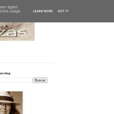
 user-agent
nerate usage
LEARN MORE
GOT IT
ste blog