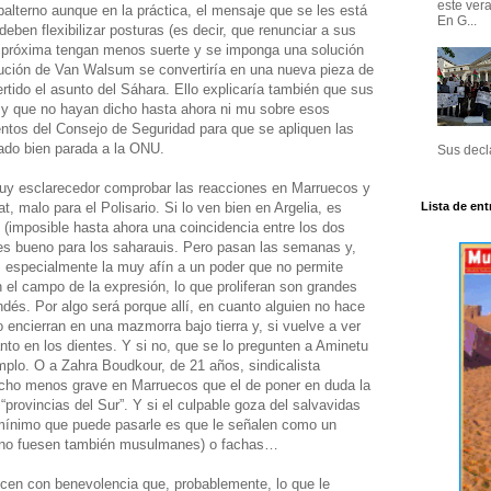
este ver
alterno aunque en la práctica, el mensaje que se les está
En G...
ben flexibilizar posturas (es decir, que renunciar a sus
a próxima tengan menos suerte y se imponga una solución
tución de Van Walsum se convertiría en una nueva pieza de
ertido el asunto del Sáhara. Ello explicaría también que sus
os y que no hayan dicho hasta ahora ni mu sobre esos
ntos del Consejo de Seguridad para que se apliquen las
ado bien parada a la ONU.
Sus decla
uy esclarecedor comprobar las reacciones en Marruecos y
Lista de ent
t, malo para el Polisario. Si lo ven bien en Argelia, es
(imposible hasta ahora una coincidencia entre los dos
 es bueno para los saharauis. Pero pasan las semanas y,
, especialmente la muy afín a un poder que no permite
 el campo de la expresión, lo que proliferan son grandes
andés. Por algo será porque allí, en cuanto alguien no hace
lo encierran en una mazmorra bajo tierra y, si vuelve a ver
nto en los dientes. Y si no, que se lo pregunten a Aminetu
emplo. O a Zahra Boudkour, de 21 años, sindicalista
cho menos grave en Marruecos que el de poner en duda la
provincias del Sur”. Y si el culpable goza del salvavidas
o mínimo que puede pasarle es que le señalen como un
s no fuesen también musulmanes) o fachas…
icen con benevolencia que, probablemente, lo que le